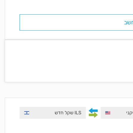
שב
ILS שקל חדש