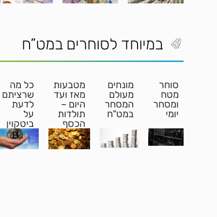
במיוחד לסוחרים במט”ח
סוחר
מונחים
מטבעות
כל מה
מטח
מעולם
מאז ועד
שרציתם
ומסחר
המסחר
היום –
לדעת
יומי
במט"ח
תולדות
על
הכסף
ביטקוין