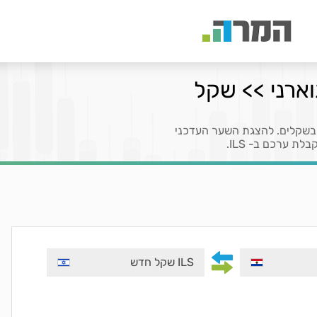
וארני >> שקל
 בשקלים. להצגת השער העדכני
ILS שקל חדש