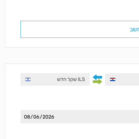
שב
ILS שקל חדש