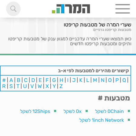
שערי המרה של מטבעות קריפטו
מטבעות קריפטו גרפיים
כאן תמצאו שערי המרה עדכניים למגוון ענק של מטבעות קריפטו
ותיקים ומטבעות קריפטו חדשים
קישורים מהירים למטבעות לפי א-ב
#
|
A
|
B
|
C
|
D
|
E
|
F
|
G
|
H
|
I
|
J
|
K
|
L
|
M
|
N
|
O
|
P
|
Q
|
R
|
S
|
T
|
U
|
V
|
W
|
X
|
Y
|
Z
מטבעות #
0Chain לשקל
0x לשקל
12Ships לשקל
1inch Network לשקל