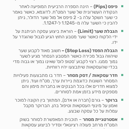
פיפס (
Pips
)
– הינה הספרה הרביעית המופיעה לאחר
הנקודה העשרונית של שער המט"ח. לדוגמא, כאשר נאמר
כי שער השקל עלה ב- 2 פיפס אל מול שער הדולר, ניתן
להבין כי השער עלה מ-1.1245 ל-1.1247.
הגבלת שער (
Limit
)
– הוראת ביצוע עסקה הניתנת על
ידי הלקוח כאשר שער מטבע החוץ הגיע לגבול שהוגדר על
ידו.
הגבלת הפסד (
Stop Loss
) –
חשוב מאוד לקבוע שער
שיהווה גבול מכירה כאשר המטבע הנסחר מגיע לשער
נמוך ממנו. רצוי לקבוע 'סטופ לוס' שאינו נמוך או גבוה מדי
בכדי שהעסקאות שיתבצעו יהיו רווחיות.
חדר עסקאות / דסק מסחר
– חדר בו מתבצעות פעילויות
המסחר השונות כדוגמת ניירות ערך, מט"ח ועוד. ניתן
למצוא חדרים אלו בכל הבנקים או בחברות מימון והם
מספקים מידע בזמן אמת לסוחרים.
ברוקר
– גורם (חברה או אדם), המתווך בין הקונה למוכר
ואמון על מינוף העסקאות וטיפול בהן. הברוקר מקבל
עמלות על כל עסקה שבצע.
אסטרטגיית מסחר
– תוכנית המאפשרת לסוחר בשוק
המט"ח מרחב פעולה רציונאלי וסדיר לביצוע עסקאות