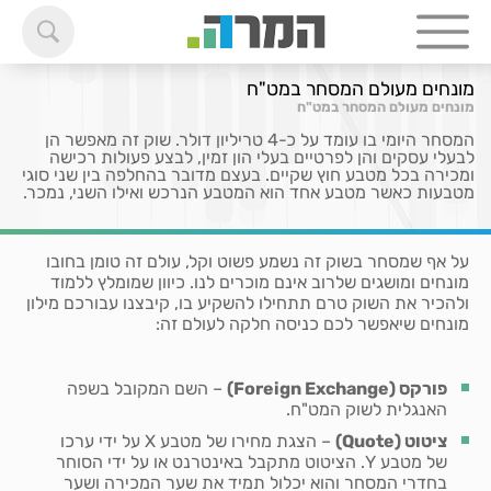
מונחים מעולם המסחר במט"ח
מונחים מעולם המסחר במט"ח
המסחר היומי בו עומד על כ-4 טריליון דולר. שוק זה מאפשר הן
לבעלי עסקים והן לפרטיים בעלי הון זמין, לבצע פעולות רכישה
ומכירה בכל מטבע חוץ שקיים. בעצם מדובר בהחלפה בין שני סוגי
מטבעות כאשר מטבע אחד הוא המטבע הנרכש ואילו השני, נמכר.
על אף שמסחר בשוק זה נשמע פשוט וקל, עולם זה טומן בחובו
מונחים ומושגים שלרוב אינם מוכרים לנו. כיוון שמומלץ ללמוד
ולהכיר את השוק טרם תתחילו להשקיע בו, קיבצנו עבורכם מילון
מונחים שיאפשר לכם כניסה חלקה לעולם זה:
פורקס (
Foreign Exchange
)
– השם המקובל בשפה
האנגלית לשוק המט"ח.
ציטוט (
Quote
)
– הצגת מחירו של מטבע X על ידי ערכו
של מטבע Y. הציטוט מתקבל באינטרנט או על ידי הסוחר
בחדרי המסחר והוא יכלול תמיד את שער המכירה ושער