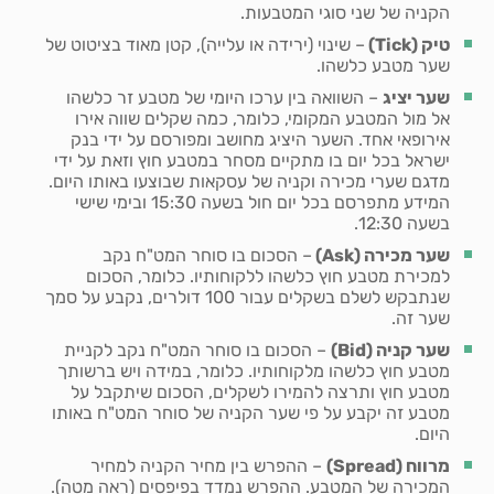
הקניה של שני סוגי המטבעות.
טיק (
Tick
)
– שינוי (ירידה או עלייה), קטן מאוד בציטוט של
שער מטבע כלשהו.
שער יציג
– השוואה בין ערכו היומי של מטבע זר כלשהו
אל מול המטבע המקומי, כלומר, כמה שקלים שווה אירו
אירופאי אחד. השער היציג מחושב ומפורסם על ידי בנק
ישראל בכל יום בו מתקיים מסחר במטבע חוץ וזאת על ידי
מדגם שערי מכירה וקניה של עסקאות שבוצעו באותו היום.
המידע מתפרסם בכל יום חול בשעה 15:30 ובימי שישי
בשעה 12:30.
שער מכירה (
Ask
)
– הסכום בו סוחר המט"ח נקב
למכירת
מטבע חוץ כלשהו ללקוחותיו. כלומר, הסכום
שנתבקש לשלם בשקלים עבור 100 דולרים, נקבע על סמך
שער זה.
שער קניה (
Bid
)
– הסכום בו סוחר המט"ח נקב
לקניית
מטבע חוץ כלשהו מלקוחותיו. כלומר, במידה ויש ברשותך
מטבע חוץ ותרצה להמירו לשקלים, הסכום שיתקבל על
מטבע זה יקבע על פי שער הקניה של סוחר המט"ח באותו
היום.
מרווח (
Spread
)
– ההפרש בין מחיר הקניה למחיר
המכירה של המטבע. ההפרש נמדד בפיפסים (ראה מטה).