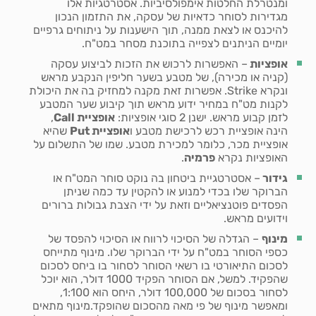
ומנטרלת החלטות אימפולסיביות. אסטרטגיות אלו
מגדירות לסוחר כדאיות של עסקה, את התזמון הנכון
להיכנס או לצאת ממנה, תוך הישענות על ניתוחים גרפיים
יומיים הניתנים לצפייה בתוכנת מסחר במט"ח.
אופציות
– האפשרות לרכוש את הזכות לביצוע עסקה
(קניה או מכירה), של מטבע בשער חליפין הנקבע מראש
ונקרא Strike. אפשרות זאת מקנה למחזיק בה את היכולת
לקנות מט"ח במחיר ידוע מראש תוך קיבוע שער המטבע
לזמן קבוע מראש. ישנן 2 סוגי אופציות:
אופציית
Call
,
הינה אופציית רכש לרכישת מטבע ו
אופציית
Put
שהיא
אופציית מכר, כלומר למכירת מטבע. שמו של התשלום על
האופציות נקרא
פרמיה
.
גידור
– אסטרטגיית ביטחון בה נוקט סוחר המט"ח או
הברוקר שלו בכדי למנוע או להקטין עד כמה שניתן
הפסדים פוטנציאליים וזאת על ידי הצבת גבולות ברורים
וידועים מראש.
מינוף
– הגדלה של הסיכוי לרווח או הסיכוי להפסד של
כספי הסוחר במט"ח על ידי הברוקר שלו. מינוף מתייחס
לסכום התיאורטי בו רשאי הסוחר לסחור בו ביחס לסכום
שהפקיד. למשל, אם הסוחר הפקיד 1000 דולר, הוא יוכל
לסחור בסכום של 100,000 דולר, היחס הוא 1:100,
ומאפשר מינוף של פי מאה מהסכום שהופקד.מינוף מתאים