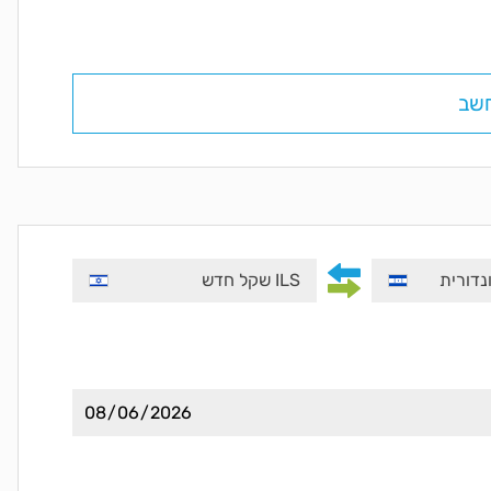
שב
ILS שקל חדש