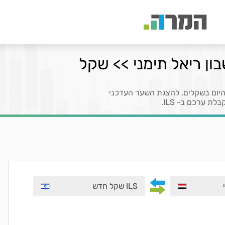
בון ריאל תימני >> שקל
היום בשקלים. להצגת השער העדכני
ILS שקל חדש