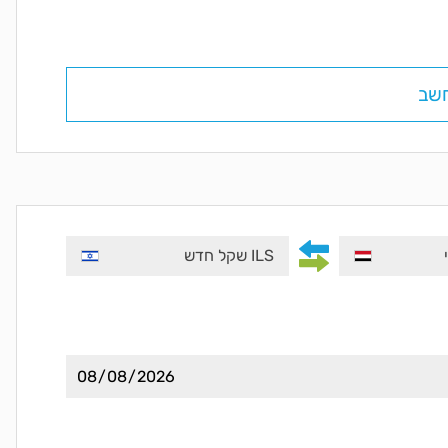
שב
ILS שקל חדש