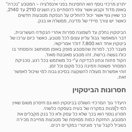
יתרון מרכזי נוסף הוא החסינות בפני אינפלציה – המטבע "נכרה"
באופן מדוד וקבוע אשר צפוי להסתיים בין השנים 2110 עד 2140,
כך שאין גוף אשר יכול להחליט על הנפקת מטבעות חדשים
כאשר יש צורך מיידי של מדינה, ממשלה או בנק.
הביטקוין נחלק עד לשמונה ספרות אחרי הנקודה העשרונית,
דבר המאפשר גבול עליון עצום לכל מטבע, כאשר כיום ערכו של
ביטקוין אחד הוא 7,800 דולר אמריקאי.
מעבר לכך, למרות שהמטבע מופק באופן ממוחשב והמסחר בו
כולו נעשה ברשת, זהו מטבע מאובטח מאוד.
הקוד פתוח ונתון לבדיקה ע"י כל משתמש בכל רגע, טכניקת
המסחר פשוטה וזמינה בכל מקום וכל זמן.
זוהי אפשרות מעולה להשקעה בסיכון גבוה למי שיכול לאפשר
זאת.
חסרונות הביטקוין
היעדר גוך המרכזי השולט בביטקוין הוא גם חיסרון משום שאין
למי ל]פנות במקרה של בעיה בעסקה כלשהי.
חסרון נוסף הוא בכך שלא כל עסק ולא כל בנק מקבלים את
המטבע, החזקת כמות מסוימת של מטבעות מחייבת מכירה
בשביל לקבל ערך מוניטרי במקרים רבים.