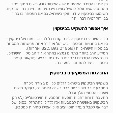
בין אם זו הסיבה האמיתית או שהאיסור נובע פשוט מתוך פחד
מהמטבע אשר עלול להפיל גופים פיננסים מרכזיים, כמו הבנקים,
השימוש בביטקוין עודנו חוקי בישראל, גם אם המסחר בו כרוך
בביורוקרטיה רבה יותר.
איך אפשר להשקיע בביטקוין
כדי להשקיע בביטקוין עליכם קודם כל לרכוש כמות של ביטקוין –
בין אם בחנויות הביטקוין בישראל או דרך אחת מרשתות המסחר
בביטקוין הישראליות (B2C, Bits Of Gold ואחרות).
המידע הרב ביותר בתחום נמצא באתר איגוד הביטקוין הישראלי,
בו נמצאים הסברים נרחבים כיצד ניתן לבצע עסקאות קניית
ביטקוין וכיצד להתחבר למערכת.
התנהגות המשקיעים בביטקוין
משקיעי הביטקוין בישראל גדלים כל יום בצורה ניכרת.
המטבע צובר פופולריות רבה בשנה האחרונה, בעיקר משום
שערכו הכספי הולך וגדל.
התעצמות והתרחבות תופעת המטבעות הוירטואליים (לא רק
הביטקוין) מאפשרת למטבעות אלו לגדול ולהתחזק, בסופו של
דבר אף לקבל מעמד חוקי יציב ואולי אפילו סחירות כמטבע.