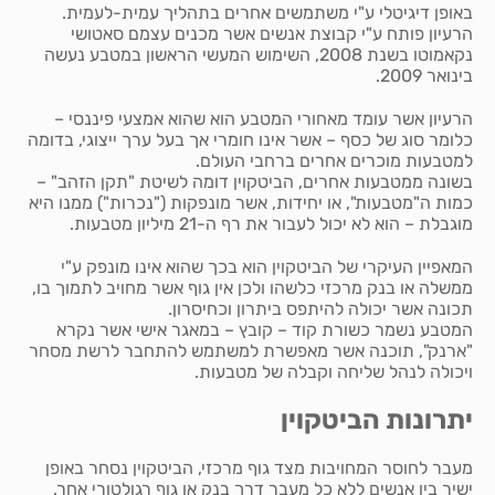
באופן דיגיטלי ע"י משתמשים אחרים בתהליך עמית-לעמית.
הרעיון פותח ע"י קבוצת אנשים אשר מכנים עצמם סאטושי
נקאמוטו בשנת 2008, השימוש המעשי הראשון במטבע נעשה
בינואר 2009.
הרעיון אשר עומד מאחורי המטבע הוא שהוא אמצעי פיננסי –
כלומר סוג של כסף – אשר אינו חומרי אך בעל ערך ייצוגי, בדומה
למטבעות מוכרים אחרים ברחבי העולם.
בשונה ממטבעות אחרים, הביטקוין דומה לשיטת "תקן הזהב" –
כמות ה"מטבעות", או יחידות, אשר מונפקות ("נכרות") ממנו היא
מוגבלת – הוא לא יכול לעבור את רף ה-21 מיליון מטבעות.
המאפיין העיקרי של הביטקוין הוא בכך שהוא אינו מונפק ע"י
ממשלה או בנק מרכזי כלשהו ולכן אין גוף אשר מחויב לתמוך בו,
תכונה אשר יכולה להיתפס ביתרון וכחיסרון.
המטבע נשמר כשורת קוד – קובץ – במאגר אישי אשר נקרא
"ארנק", תוכנה אשר מאפשרת למשתמש להתחבר לרשת מסחר
ויכולה לנהל שליחה וקבלה של מטבעות.
יתרונות הביטקוין
מעבר לחוסר המחויבות מצד גוף מרכזי, הביטקוין נסחר באופן
ישיר בין אנשים ללא כל מעבר דרך בנק או גוף רגולטורי אחר.