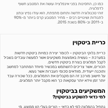
כמו כן, החסינות בפני אינפלציה עושה את המטבע חשוף
לדפלציה.
זוהי טכנולוגיה חדשה ותחום מתפתח, הוא עודו נפיץ ונתון
לתנודות ושינויים רבים – מחיר המטבע קרס ביותר מ-90%
ב-2011 וב-80% בשנת 2015.
כריית ביטקוין
כריית בלוקי הביטקוין – לכומר יצירת כמויות ביטקוין חדשות
במערכת – נעשית באמצעות משקיעים אשר למעשה עובדים בשביל
לקבל תמלוגים בצורת ביטקוין חדשים.
הכורים, אשר צריכים להשתמש במכשיר מיוחד המתחבר למחשב
ותוכנה ייעודית, מוודאים סכומי העברות אשר נעשו.
על חישוב מורכב זה הם מקבלים את התמלוגים, ככל שכורה עבד
יותר זמן ווידא יותר עסקאות כך הוא מקבל יותר תמלוגים.
המשקיעים בביטקוין
למי כדאי להשקיע בביטקוין?
נתחיל בהמלצה למי לא כדאי – הורים בעלי הון ממוצע, מי