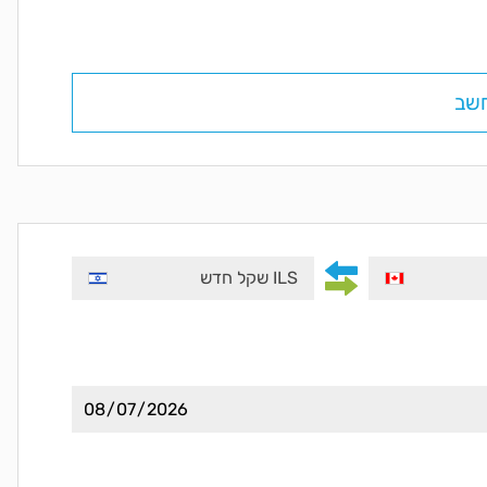
שב
ILS שקל חדש