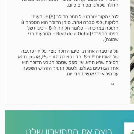
הדולר שכולנו מכירים כיום.
לגביי מקור צורתו של סמל הדולר ($) יש דעות
חלוקות; לפי סברה אחת, סימן הדולר הוא הספרה 8
חתוכה במרכזה – כלומר חלוקה ל-8 – כינויו של
הפסו הספרדי (Real de a Ocho – מטבעות בני
שמונה).
על פי סברה אחרת, סימן הדולר נוצר על ידי כתיבה
של האותיות P ו-S יחדיו בצורה הזו – Ps, או ps. תהא
הסיבה שלא תהא, אין ספק שסמל מטבע הדולר הוא
אחד הנודעים בעולם, ולסמל הזעיר הזה יש השפעה
על מיליארדי אנשים מדי יום.
Ad
רוצה את המחשבון שלנו