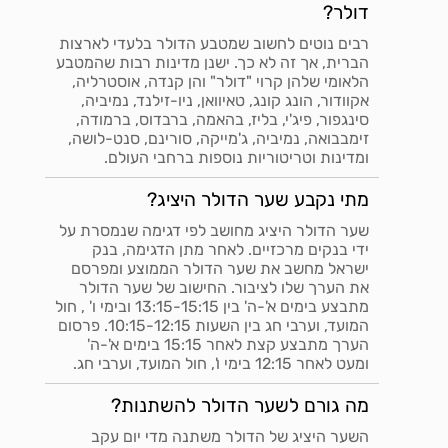
דולר?
רבים נוטים לחשוב שמטבע הדולר בלעדי לארצות
הברית, אך זה לא כך. ישנן מדינות רבות שהמטבע
הלאומי שלהן קרוי "דולר" והן קנדה, אוסטרליה,
אקוודור, הונג קונג, טאיוואן, ניו-זילנד, נמיביה,
סינגפור, פיג'י, בליז, בהאמה, ברבדוס, ברמודה,
זימבבואה, נמיביה, ג'מייקה, סורינם, סנט-לושה,
ומדינות וטריטוריות נוספות ברחבי העולם.
מתי נקבע שער הדולר היציג?
שער הדולר היציג מחושב לפי דגימה שנמסרת על
ידי בנקים מרכזיים. לאחר מתן הדגימה, בנק
ישראל מחשב את שער הדולר הממוצע ומפרסם
את הערך שלו לציבור. החישוב של שער הדולר
מתבצע בימים א'-ה' בין 13:15-15:15 ובימי ו' , חול
המועד, וערבי חג בין השעות 10:15-12:15. פרסום
הערך מתבצע קצת לאחר 15:15 בימים א'-ה'
ומעט לאחר 12:15 בימי ו', חול המועד, וערבי חג.
מה גורם לשער הדולר להשתנות?
השער היציג של הדולר משתנה מדי יום עקב