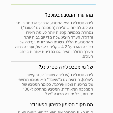
מהו ערך המטבע בעולם?
לירה סטרלינג היא המטבע הרביעי הנסחר ביותר
בעולם. למרות שהלירה (המכונה גם "פאונד")
נסחרת בכמויות קטנות יותר לעומת האירו
והדולר, הערך היציג שלה מדי יום גבוה יותר
מהמטבעות הללו. בשנים האחרונות, ערכה של
הלירה הוא מעל 4.2 שקלים בישראל, וערכה גבוה
מערך הדולר והאירו גם במדינות אחרות ברחבי
העולם.
של מי מטבע לירה סטרלינג?
לירה סטרלינג (או לירה שטרלינג, ובקיצור
ליש"ט), הידועה גם כ"פאונד" היא מטבע הרשמי
של בריטניה וצפון אירלנד, כלומר המטבע של
הממלכה המאוחדת. המטבע מתחלק ל-100
יחידות, וכל יחידה מכונה "פני".
מה מקור הסימון לסימון הפאונד?
סימן ה- £ המסמל את הפאונד הוא בעצם האות