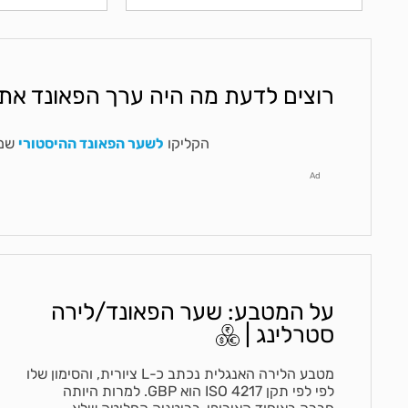
רוצים לדעת מה היה ערך הפאונד את
הקליקו
לשער הפאונד ההיסטורי
שמע
Ad
על המטבע: שער הפאונד/לירה
סטרלינג |
מטבע הלירה האנגלית נכתב כ-L ציורית, והסימון שלו
לפי לפי תקן ISO 4217 הוא GBP. למרות היותה