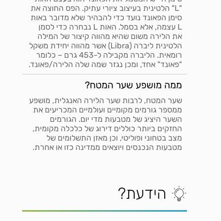
"L" הלטינית בעיצוב ציורי עתיק. הפס החוצה את
סימן הפאונד נועד כדי להבהיר שלא מדובר באות
L עצמה, אלא בסמל. האות L נבחרה כדי לסמן
את הלירה משום שהיא מהווה קיצור של המילה
הלטינית ליברה (Libra) אשר מהווה יחידת משקל
רומאית. הליברה מקבילה ל-453 גרם – כלומר
"פאונד" אחד, ומכן נגזר שמה שלה הלירה/פאונד.
ממה מושפע שער המטח?
שער המטח, לרבות שער הלירה האנגלית, מושפע
ממספר גורמים מקומיים ועולמיים המכריעים את
השער היציג של מטבעות מדי יום. הגורמים
החזקים ביותר כוללים דירוג של כלכלה מקומית,
מצב בטחוני ופוליטי, וכן מאזן התשלומים של
מטבעות הנכנסים ויוצאים ממדינה כזו או אחרת.
הידעת?