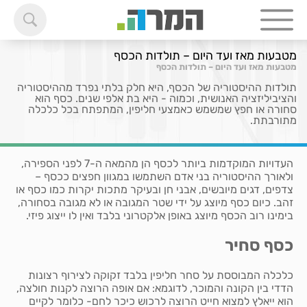
מטבעות מאז ועד היום – תולדות הכסף
מטבעות מאז ועד היום – תולדות הכסף
תולדות ההיסטוריה של הכסף, היא חלק בלתי נפרד מההיסטוריה
והציביליזציה האנושית, וכמוה - היא בת אלפי שנים. כסף הוא
סחורה או חפץ שמשמש כאמצעי חליפין, המתפתח בכל כלכלה
מתורבתת.
העדויות המוקדמות ביותר לכסף הן מהמאה ה-7 לפני הספירה,
ולאורך ההיסטוריה בני אדם השתמשו במגוון חפצים ככסף –
צדפים, דגים מיובשים, אבני חן ובעיקר מתכות יקרות כמו כסף או
זהב. כיום כסף מיוצג על ידי שטר המגובה או לא מגובה בסחורה,
בימינו רוב הכסף מיוצג באופן אלקטרוני בלבד ואין לו ייצוג פיזי.
כסף סחיר
כלכלה המבוססת על סחר חליפין בלבד זקוקה לצירוף רצונות
הדדי בין הקונה והמוכר, לדוגמא: אם אופה הרוצה לקנות חולצה,
הוא ייאלץ למצוא חייט הרוצה לרכוש כיכר לחם- כלומר לקיים