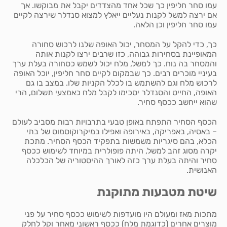
עמו סחר חליפין כך שכל אחד מהצדדים יקבל את מבוקשו. אך
אם ירצה למשל לקנות נעליים ייאלץ למצוא סנדלר שירצה לקיים
עמו סחר חליפין וכן הלאה.
כך, כדי להקל על המסחר, יכול האופה שלנו לרכוש סחורה
המאופיינת בסחירות גבוהה, כזו שרבים ירצו לקנות אותה
והמסחר בה נוח. כך למשל, מלח יכול לשמש כסחורה בעלת ערך
בעיניי מוכרים רבים. כך שבמקום לקיים סחר חליפין, יוכל האופה
לרכוש מלח וגם להשתמש בו לכלל הקניות שלו. במצב בו גם
האופה, החייט והסנדלר יסכימו לקבל מלח כאמצעי תשלום, הרי
שהוא ייחשב ככסף סחיר.
הכסף הסחיר התפתח באופן טבעי בתרבויות רבות מסביב לעולם
– באסיה, באפריקה, באירופה ואפילו במיקרוקוסמוס של בתי
הכלא, בהם סיגריות משמשות בתפקיד הכסף הסחיר. מתכת
יקרה מסוג זהב למשל, היתה פופולרית במיוחד לשימוש ככסף
סחיר והיתה בעלת ערך כזה לאורך ההיסטוריה של הכלכלה
האנושית.
שיטת מטבעות מתוקנת
מתכות מאז ומעולם היו מועדפות לשימוש ככסף סחיר על פני
מוצרים אחרים (כדוגמת מלח) ככסף ראשוני מאחר וקל לחלק