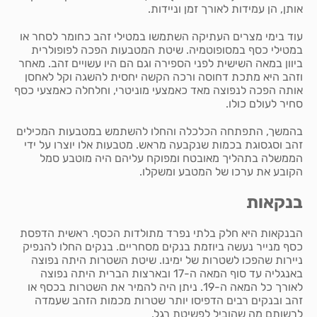
אותן, הן עמידות לאורך זמן וניידות.
עוד בימי מצרים העתיקה השתמשו במטילי זהב כחומר לסחר או
במטילי כסף במסופוטמיה. שיטת המטבעות הפכה לפופולרית
ביוון במאה השישית לפני הספירה וגם הם היו עשויים זהב. מאחר
וזהב היא מתכת דחוסה ורכה הקשה יחסית להשגה וקל לאחסן
אותה הפכה לנפוצה מאד כאמצעי מוניטרי, וחלחלה כאמצעי כסף
סחיר לעולם כולו.
בהמשך, התפתחה הכלכלה והחלו להשתמש במטבעות המכילים
זהב וסגסוגת בכמות שנקבעה מראש. מטבעות אלו יוצרו על ידי
הממשלה בתהליך מאובטח ומפוקח עליהם היה מוטבע סמל
הקובע את ערכו של המטבע ומשקלו.
בנקאות
הבנקאות היא חלק בלתי נפרד מתולדות הכסף. ראשית הדפסת
כסף מנייר נעשה ביוזמת בנקים מסחריים. בנקים החלו להנפיק
ניירות שהפכו לשטרות של ימינו. שיטת השטרות היתה נפוצה
באנגליה עד סוף המאה ה-17 ובארצות הברית היתה נפוצה
לאורך כל המאה ה-19. ניתן היה להמיר את השטרות בכסף או
זהב ובנקים רבים הדפיסו יותר שטרות מכמות הזהב שעמדה
לרשותם מה שהוביל לפשיטת רגל.