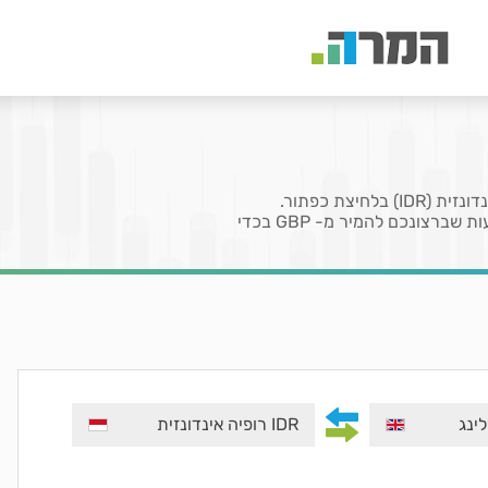
בעמוד זה תוכלו להמיר את המטבע לירה שטרלינג (GBP) לרופיה אינדונזית (IDR) בלחיצת כפתור.
השאירו 1 בשדה המציין את הכמות לקבלת שער או הזינו כמות מטבעות שברצונכם להמיר מ- GBP בכדי
IDR רופיה אינדונזית