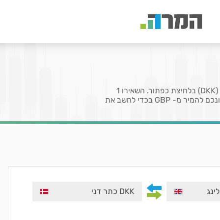
בעמוד זה תוכלו להמיר את המטבע לירה שטרלינג (GBP) לכתר דני (DKK) בלחיצת כפתור. השאירו 1
בשדה המציין את הכמות לקבלת שער או הזינו כמות מטבעות שברצונכם להמיר מ- GBP בכדי לחשב את
DKK כתר דני