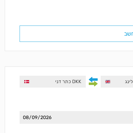
שב
DKK כתר דני