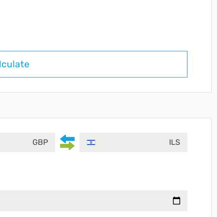
lculate
GBP
ILS