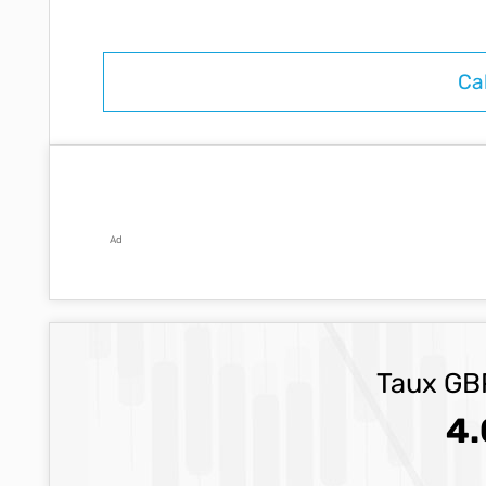
Ad
Taux GBP
4.