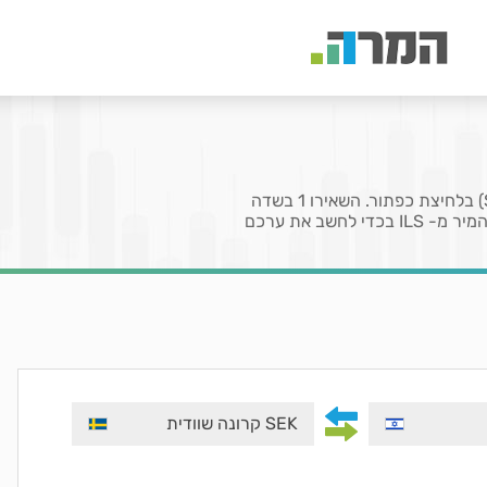
בעמוד זה תוכלו להמיר את המטבע שקל (ILS) לקרונה שבדית (SEK) בלחיצת כפתור. השאירו 1 בשדה
המציין את הכמות לקבלת שער או הזינו כמות מטבעות שברצונכם להמיר מ- ILS בכדי לחשב את ערכם
SEK קרונה שוודית