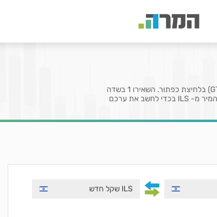
בעמוד זה תוכלו להמיר את המטבע שקל (ILS) לקצאל גואטמלה (GTQ) בלחיצת כפתור. השאירו 1 בשדה
המציין את הכמות לקבלת שער או הזינו כמות מטבעות שברצונכם להמיר מ- ILS בכדי לחשב את ערכם
ILS שקל חדש