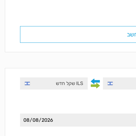
שב
ILS שקל חדש