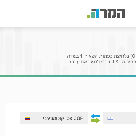
בעמוד זה תוכלו להמיר את המטבע שקל (ILS) לפסו קולומביאני (COP) בלחיצת כפתור. השאירו 1 בשדה
המציין את הכמות לקבלת שער או הזינו כמות מטבעות שברצונכם להמיר מ- ILS בכדי לחשב את ערכם
COP פסו קולומביאני