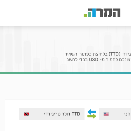
בעמוד זה תוכלו להמיר את המטבע דולר אמריקני (USD) לדולר טרינידדי (TTD) בלחיצת כפתור. השאירו
1 בשדה המציין את הכמות לקבלת שער או הזינו כמות מטבעות שברצונכם להמיר מ- USD בכדי לחשב
TTD דולר טרינידדי