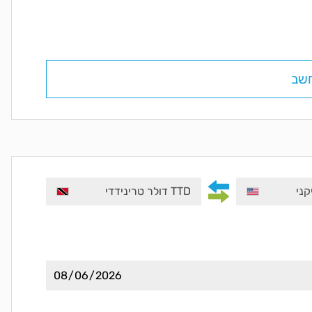
שב
TTD דולר טרינידדי