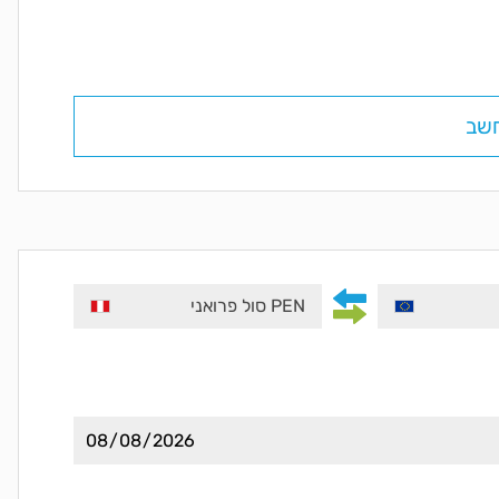
שב
PEN סול פרואני