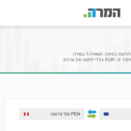
בעמוד זה תוכלו להמיר את המטבע יורו (EUR) לסול פרואני (PEN) בלחיצת כפתור. השאירו 1 בשדה
המציין את הכמות לקבלת שער או הזינו כמות מטבעות שברצונכם להמיר מ- EUR בכדי לחשב את ערכם
PEN סול פרואני