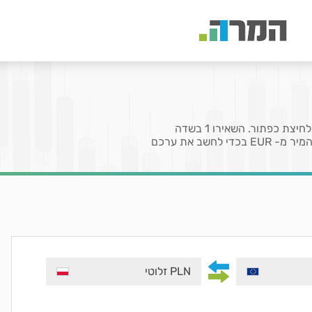
בעמוד זה תוכלו להמיר את המטבע יורו (EUR) לזלוטי פולני (PLN) בלחיצת כפתור. השאירו 1 בשדה
המציין את הכמות לקבלת שער או הזינו כמות מטבעות שברצונכם להמיר מ- EUR בכדי לחשב את ערכם
PLN זלוטי