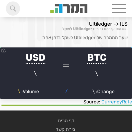
Ultiledger -> ILS
מטבעות קריפטו גרפיים
Ultiledger לשקל
שער ההמרה של Ultiledger לשקל בזמן אמת
Source:
CurrencyRate
דף הבית
יצירת קשר