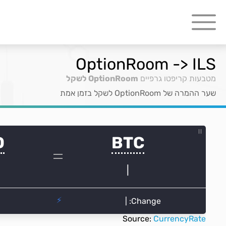
OptionRoom -> ILS
מטבעות קריפטו גרפיים
OptionRoom לשקל
שער ההמרה של OptionRoom לשקל בזמן אמת
Source:
CurrencyRate