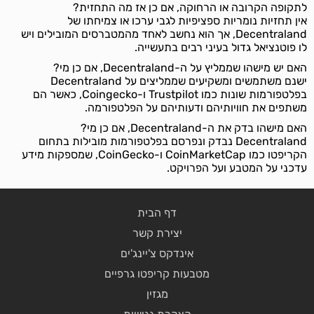
לתקופה הקרובה או הרחוקה, אם כן אז מה התחזית?
אין תחזיות נומריות ספציפיות לגבי ערכו או צמיחתו של
Decentraland, אך הוא נחשב לאחד מהמטברסים המובילים ויש
לו פוטנציאל גדול בעיני רבים בתעשייה.
האם יש מישהו שממליץ על ה-Decentraland, אם כן מי?
ישנם משתמשים ומשקיעים שממליצים על Decentraland
בפלטפורמות שונות כמו Trustpilot ו-Coingecko, כאשר הם
משתפים את חוויותיהם ודעותיהם על הפלטפורמה.
האם מישהו בדק את ה-Decentraland, אם כן מי?
Decentraland נבדק ונפרסם בפלטפורמות מובילות בתחום
הקריפטו כמו CoinMarketCap ו-CoinGecko, שמספקות מידע
עדכני על המטבע ועל הפרויקט.
דף הבית
יצירת קשר
אינדקס צ'יינג'ים
מטבעות קריפטו גרפיים
מגזין