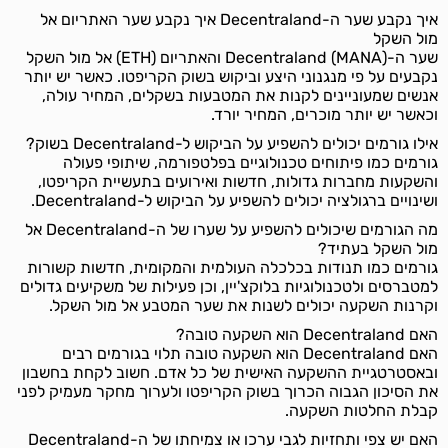
איך נקבע שער ה-Decentraland איך נקבע שער האתריום אל
מול השקל
שער ה-Decentraland (MANA) והאתריום (ETH) אל מול השקל
נקבעים על פי מנגנוני היצע וביקוש בשוק הקריפטו. כאשר יש יותר
אנשים שמעוניינים לקנות את המטבעות בשקלים, המחיר עולה,
וכאשר יש יותר מוכרים, המחיר יורד.
אילו גורמים יכולים להשפיע על הביקוש ל-Decentraland בשוק?
גורמים כמו פיתוחים טכנולוגיים בפלטפורמה, שיתופי פעולה
והשקעות מחברות גדולות, חדשות ואירועים בתעשיית הקריפטו,
ושינויים ברגולציה יכולים להשפיע על הביקוש ל-Decentraland.
מה הגורמים שיכולים להשפיע על שערו של ה-Decentraland אל
מול השקל בעתיד?
גורמים כמו תנודות בכלכלה העולמית והמקומית, חדשות קשורות
למטברסים ולטכנולוגיות בלוקצ'יין, וכן פעילות של משקיעים גדולים
וקרנות השקעה יכולים לשנות את שער המטבע אל מול השקל.
האם Decentraland הוא השקעה טובה?
האם Decentraland הוא השקעה טובה תלוי בגורמים רבים
ובאסטרטגיית ההשקעה האישית של כל אדם. חשוב לקחת בחשבון
את הסיכון הגבוה הכרוך בשוק הקריפטו ולערוך מחקר מעמיק לפני
קבלת החלטות השקעה.
האם יש צפי ותחזיות לגבי ערכו או צמיחתו של ה-Decentraland