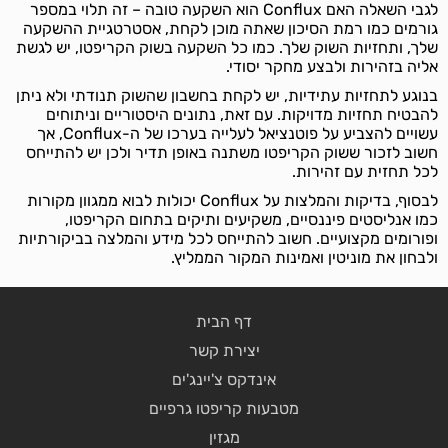
לגבי השאלה האם Conflux הוא השקעה טובה – זה תלוי במספר
גורמים כמו רמת הסיכון שאתה מוכן לקחת, אסטרטגיית ההשקעה
שלך, ותחזיות השוק שלך. כמו כל השקעה בשוק הקריפטו, יש לגשת
אליה בזהירות ולבצע מחקר יסודי.
בנוגע לתחזיות עתידיות, יש לקחת בחשבון שהשוק תנודתי ולא ניתן
להבטיח תחזיות מדויקות. עם זאת, נתונים היסטוריים וניתוחים
עשויים להצביע על פוטנציאל לעלייה בערכו של ה-Conflux, אך
חשוב לזכור ששוק הקריפטו משתנה באופן תדיר ולכן יש להתייחס
לכל תחזית עם זהירות.
לבסוף, בדיקות והמלצות על Conflux יכולות לבוא ממגוון מקורות
כמו אנליסטים פיננסיים, משקיעים ותיקים בתחום הקריפטו,
ופורומים מקצועיים. חשוב להתייחס לכל מידע והמלצה בביקורתיות
ולבחון את מוניטין ואמינות המקור הממליץ.
דף הבית
יצירת קשר
אינדקס צ'יינג'ים
מטבעות קריפטו גרפיים
מגזין