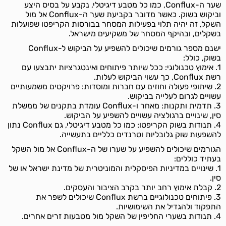
שער ה-Conflux, כמו כל מטבע דיגיטלי, נקבע על בסיס היצע
וביקוש בשוק. כאשר מדובר בקביעת שער ה-Conflux אל מול
השקל, זה יהיה תלוי בפעילות המסחר בבורסות הקריפטו שפועלות
בשקלים, ובהיקף המסחר של משקיעים מישראל.
ישנם מספר גורמים שיכולים להשפיע על הביקוש ל-Conflux
בשוק, כולל:
1. אימוץ טכנולוגי: ככל שיותר פיתוחים ואינטגרציות יתבצעו עם
רשת Conflux, כך עשוי הביקוש לעלות.
2. שיתופי פעולה וחוזים עם חברות ומוסדות: פרויקטים משמעותיים
עשויים לגרום לעלייה בביקוש.
3. תדמית ותקנות: מאחר ו-Conflux עומדת בתקנים של ממשלת
סין, שינויים ברגולציה עשויים להשפיע על הביקוש.
4. תנודות בשוק הקריפטו: כמו כל מטבע דיגיטלי, גם Conflux נתון
להשפעות שוק גלובליות וטרנדים כלליים בתעשייה.
הגורמים שיכולים להשפיע על שערו של ה-Conflux אל מול השקל
בעתיד כוללים:
1. שינויים במדיניות הפיסקלית והמוניטרית של מדינת ישראל או של
סין.
2. קבלת אימוץ רחב יותר בקרב הציבור והעסקים.
3. פיתוחים טכנולוגיים ברשת Conflux שיכולים לשפר את
התפקוד ולהגדיל את השימושיות.
4. תנודות בשערי החליפין של השקל מול מטבעות זרים אחרים.