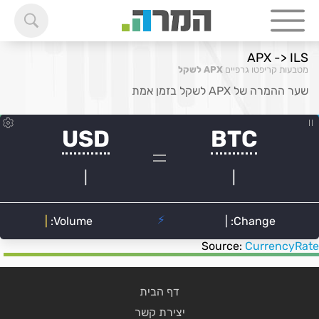
APX -> ILS
מטבעות קריפטו גרפיים
APX לשקל
שער ההמרה של APX לשקל בזמן אמת
Source:
CurrencyRate
דף הבית
יצירת קשר