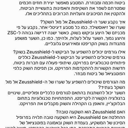
ביטוח חכמה ומבוזרת. המטבע מאפשר יצירת חוזים חכמים
שמטרתם לשפר את השקיפות והאמינות בתעשיית הביטוח,
ולהקטין את הסיכונים והעלויות הכרוכים בתהליכים אלו.
איך נקבע שער ה-Zeusshield אל מול השקל?
שערו של זיאוסשילד, כמו כל מטבע דיגיטלי אחר, נקבע על פי
מכניזם של היצע וביקוש בשוק. כאשר ישנה דרישה גבוהה ל-ZSC
והיצע נמוך, השער עלול לעלות, ולהיפך. כמו כן, השער מושפע
מתנודות בשוק הקריפטו ומאירועים גלובליים.
אילו גורמים יכולים להשפיע על הביקוש ל-Zeusshield בשוק?
גורמים שיכולים להשפיע על הביקוש ל-Zeusshield כוללים
פיתוחים טכנולוגיים בפרויקט, שיתופי פעולה עם חברות ביטוח,
חדשות הקשורות להתקדמות הפרויקט, וכן תפיסת השוק כלפי
הפוטנציאל של ביטוח מבוזר.
מה הגורמים שיכולים להשפיע על שערו של ה-Zeusshield אל מול
השקל בעתיד?
השער יכול להשתנות בהתאם לגורמים כלכליים ופוליטיים, שינויים
ברגולציה הקשורה לקריפטו, התפתחויות טכנולוגיות בתחום
הבלוקצ'יין, והאופן בו הקהילה והשוק מקבלים את הפרויקט.
האם Zeusshield הוא השקעה טובה?
ההחלטה אם Zeusshield היא השקעה טובה תלויה בפרופיל
הסיכון של המשקיע, בעמדת השוק ובאמונה בפוטנציאל של