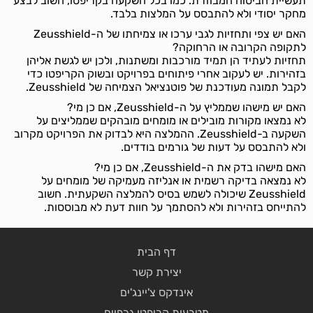
תעשיית הביטוח המבוזרת. כמו בכל השקעה בקריפטו, חשוב לבצע
מחקר יסודי ולא להתבסס על המלצות בלבד.
האם יש צפי ותחזיות לגבי ערכו או צמיחתו של ה-Zeusshield
לתקופה הקרובה או הרחוקה?
תחזיות לעתיד הן תמיד מורכבות ומשתנות, ולכן יש לגשת אליהן
בזהירות. יש לעקוב אחרי פיתוחים בפרויקט ובשוק הקריפטו כדי
לקבל תמונה מעודכנת של פוטנציאל הצמיחה של Zeusshield.
האם יש מישהו שממליץ על ה-Zeusshield, אם כן מי?
לא נמצאו מקורות מובילים או מומחים מובהקים שממליצים על
השקעה ב-Zeusshield. ההמלצה היא לבדוק את הפרויקט מקרוב
ולא להתבסס על דעות של גורמים בודדים.
האם מישהו בדק את ה-Zeusshield, אם כן מי?
לא נמצאה בדיקה רשמית או אנליזה מעמיקה של מומחים על
Zeusshield שיכולה לשמש בסיס להמלצה השקעתית. חשוב
להתייחס בזהירות ולא להסתמך על חוות דעת לא מבוססות.
דף הבית
יצירת קשר
אינדקס צ'יינג'ים
מטבעות קריפטו גרפיים