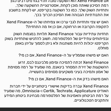
אם Xend Finance הוא השקעה טובה תלוי בגורמים רבים כגון
רמת הסיכון שאתה מוכן לקחת, אסטרטגיית ההשקעה שלך,
ותחזיות השוק שלך. כמו כל השקעה בקריפטו, יש לקחת בחשבון
את התנודתיות הגבוהה ואת הסיכון הכרוך בכך.
האם יש צפי ותחזיות לגבי ערכו או צמיחתו של ה-Xend Finance
לתקופה הקרובה או הרחוקה, אם כן אז מה התחזית?
תחזיות עתידיות עבור Xend Finance תלויות במגמות השוק
ובפיתוחים עתידיים של הפלטפורמה. חשוב להדגיש שתחזיות בשוק
הקריפטו יכולות להיות משתנות ולא ניתן לסמוך עליהן באופן
מוחלט.
האם יש מישהו שממליץ על ה-Xend Finance, אם כן מי?
Xend Finance זכתה לתמיכה ומימון מלביננס לבס, זרוע
ההשקעות של זירת המסחר בינאנס, מה שמעיד על רמה מסוימת
של אמון ותמיכה בעיני משקיעים מסוימים בתעשייה.
האם מישהו בדק את ה-Xend Finance, אם כן מי?
Xend Finance עברה בדיקות ואישורי ביטחוניים על ידי חברות
האודיט Certik, Techrate, Applicature ו-Omniscia, מה שמעיד
על רמת הביטחון והאמינות של הפלטפורמה מבחינת ביטחון המידע
והתקנים הטכנולוגיים.