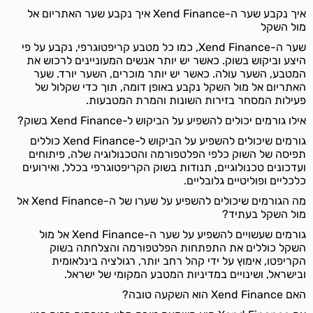
איך נקבע שער ה-Xend Finance איך נקבע שער האתריום אל
מול השקל
שער ה-Xend Finance, כמו כל מטבע קריפטוגרפי, נקבע על פי
היצע וביקוש בשוק. כאשר יש יותר אנשים המעוניינים לרכוש את
המטבע, השער עולה. כאשר יש יותר מוכרים, השער יורד. שער
האתריום אל מול השקל נקבע באופן דומה, תוך כדי שקלול של
פעילות המסחר בזירות השונות והמרת המטבעות.
אילו גורמים יכולים להשפיע על הביקוש ל-Xend Finance בשוק?
גורמים שיכולים להשפיע על הביקוש ל-Xend Finance כוללים
תפיסה של השוק כלפי הפלטפורמה והטכנולוגיה שלה, פיתוחים
ועדכונים טכנולוגיים, תנודות בשוק הקריפטוגרפי בכלל, ואירועים
כלכליים ופוליטיים גלובליים.
מה הגורמים שיכולים להשפיע על שערו של ה-Xend Finance אל
מול השקל בעתיד?
גורמים שעשויים להשפיע על שער ה-Xend Finance אל מול
השקל כוללים את התפתחות הפלטפורמה והצלחתה בשוק
הקריפטו, אימוץ על ידי קהל רחב יותר, רגולציה בינלאומית
ובישראל, ושינויים במדיניות המטבע המקומי של ישראל.
האם Xend Finance הוא השקעה טובה?