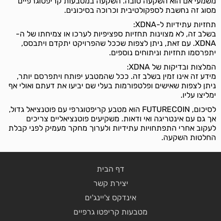
משמעי אם הוא השקעה טובה. השקעה במטבעות קריפטוגרפיים
מסוג זה נחשבת לספקולטיבית וכרוכה בסיכונים.
תחזיות עתידיות ל-XDNA:
בשלב זה, לא מצוינות תחזיות ספציפיות לערכו או צמיחתו של ה-
XDNA. עם זאת, ניתן לצפות שככל שהפרויקט יתקדם ויתבסס,
יתפרסמו תחזיות וניתוחים נוספים.
המלצות ובדיקות של XDNA:
מידע זה אינו זמין בשלב זה. ככל שהמטבע יפותח ויתפרסם יותר,
ניתן לצפות שאישים ופלטפורמות בעלי שם יביעו את דעתם ואולי אף
ימליצו עליו.
לסיכום, FUTURECOIN הוא מטבע קריפטוגרפי עם פוטנציאל גדול,
אך גם עם אינטריגה ואי ודאות. משקיעים פוטנציאליים צריכים
לעקוב אחרי התפתחויות עתידיות ולערוך מחקר מעמיק לפני קבלת
החלטות השקעה.
דף הבית
יצירת קשר
אינדקס צ'יינג'ים
מטבעות קריפטו גרפיים