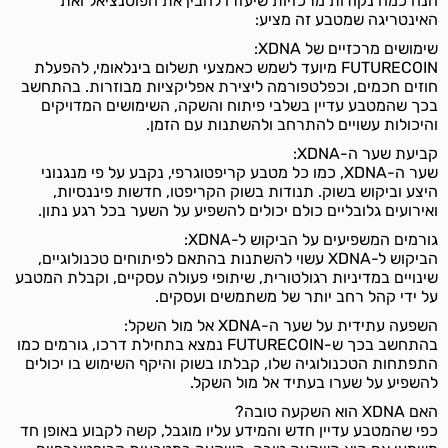
הנה כמה נקודות מרכזיות שיעזרו להבין את הפוטנציאל ואת
האינטריגה שמטבע זה מציע:
שימושים מרכזיים של XDNA:
FUTURECOIN מיועד לשמש כאמצעי תשלום בינלאומי, להפעלת
חוזים חכמים, וכפלטפורמה ליצירת אפליקציות מבוזרות. בהתחשב
בכך שהמטבע עדיין בשלבי פיתוח והשקה, השימושים המדויקים
והיכולות עשויים להתרחב ולהשתנות עם הזמן.
קביעת שער ה-XDNA:
שער ה-XDNA, כמו כל מטבע קריפטוגרפי, נקבע על פי מנגנוני
היצע וביקוש בשוק. תנודות בשוק הקריפטו, חדשות פיננסיות,
ואירועים גלובליים כולם יכולים להשפיע על השער בכל רגע נתון.
גורמים המשפיעים על הביקוש ל-XDNA:
הביקוש ל-XDNA עשוי להשתנות בהתאם לפיתוחים טכנולוגיים,
שינויים במדיניות רגולטורית, שיתופי פעולה עסקיים, וקבלת המטבע
על ידי קהל רחב יותר של משתמשים ועסקים.
השפעה עתידית על שער ה-XDNA אל מול השקל:
בהתחשב בכך ש-FUTURECOIN נמצא בתחילת דרכו, גורמים כמו
התפתחות הטכנולוגיה שלו, קבלתו בשוק והיקף השימוש בו יכולים
להשפיע על שערו בעתיד אל מול השקל.
האם XDNA הוא השקעה טובה?
כפי שהמטבע עדיין חדש והמידע עליו מוגבל, קשה לקבוע באופן חד