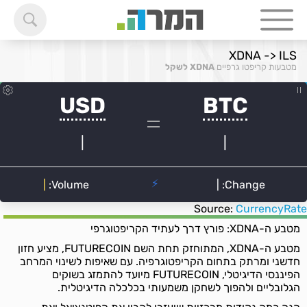
XDNA -> ILS
מטבעות קריפטו גרפיים
XDNA לשקל
Source:
CurrencyRate
מטבע ה-XDNA: פורץ דרך לעתיד הקריפטוגרפי
מטבע ה-XDNA, המתוחזק תחת השם FUTURECOIN, מציע חזון
חדשני ומרתק בתחום הקריפטוגרפיה. עם שאיפות לשינוי המרחב
הפיננסי הדיגיטלי, FUTURECOIN מיועד להתמזג בשוקים
הגלובליים ולהפוך לשחקן משמעותי בכלכלה הדיגיטלית.