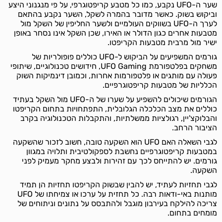
שער ה-UFO נקבע, כמו כל מטבע קריפטוגרפי, על פי מנגנוני היצע
וביקוש בשוק. כאשר מדובר בהמרה לשקל, השער נקבע בהתאם
לערך ה-UFO בשווקים העולמיים ולשער החליפין של השקל מול
מטבעות אחרים כגון הדולר או האירו, שכן השקל אינו נסחר באופן
ישיר מול מרבית מטבעות הקריפטו.
גורמים המשפיעים על הביקוש ל-UFO כוללים פופולריות של
משחקים בפלטפורמת UFO Gaming, חידושים טכנולוגיים, שיתופי
פעולה עם מותגים או פלטפורמות אחרות, וכמובן דינמיקות השוק
הכלליות של מטבעות קריפטוגרפיים.
הגורמים שיכולים להשפיע על שערו של ה-UFO מול השקל בעתיד
כוללים את מצב הכלכלה הגלובלית, התפתחויות בתחום הקריפטו
והבלוקצ'יין, רגולציות ממשלתיות, והתקבלות הטכנולוגיה בקרב
הציבור הרחב.
לגבי השאלה האם UFO הוא השקעה טובה, חשוב לזכור שהשקעה
במטבעות קריפטוגרפיים נחשבת לספקולטיבית ותלויה במגוון
גורמים. יש להתייחס לכך עם זהירות ולבצע מחקר מעמיק לפני
השקעה.
לגבי תחזיות לעתיד, יש להבין שבשוק הקריפטו תחזיות הן תמיד
מותנות באי-ודאות רבה. כל תחזית על ערכו או צמיחתו של UFO
צריכה להילקח בעירבון מוגבל ולהתבסס על נתונים וניתוחים של
מומחים בתחום.