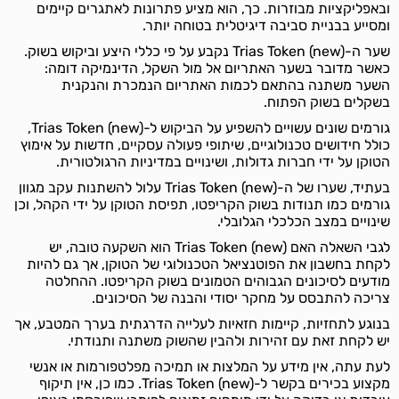
ובאפליקציות מבוזרות. כך, הוא מציע פתרונות לאתגרים קיימים
ומסייע בבניית סביבה דיגיטלית בטוחה יותר.
שער ה-Trias Token (new) נקבע על פי כללי היצע וביקוש בשוק.
כאשר מדובר בשער האתריום אל מול השקל, הדינמיקה דומה:
השער משתנה בהתאם לכמות האתריום הנמכרת והנקנית
בשקלים בשוק הפתוח.
גורמים שונים עשויים להשפיע על הביקוש ל-Trias Token (new),
כולל חידושים טכנולוגיים, שיתופי פעולה עסקיים, חדשות על אימוץ
הטוקן על ידי חברות גדולות, ושינויים במדיניות הרגולטורית.
בעתיד, שערו של ה-Trias Token (new) עלול להשתנות עקב מגוון
גורמים כמו תנודות בשוק הקריפטו, תפיסת הטוקן על ידי הקהל, וכן
שינויים במצב הכלכלי הגלובלי.
לגבי השאלה האם Trias Token (new) הוא השקעה טובה, יש
לקחת בחשבון את הפוטנציאל הטכנולוגי של הטוקן, אך גם להיות
מודעים לסיכונים הגבוהים הטמונים בשוק הקריפטו. ההחלטה
צריכה להתבסס על מחקר יסודי והבנה של הסיכונים.
בנוגע לתחזיות, קיימות חזאיות לעלייה הדרגתית בערך המטבע, אך
יש לקחת זאת עם זהירות ולהבין שהשוק משתנה ותנודתי.
לעת עתה, אין מידע על המלצות או תמיכה מפלטפורמות או אנשי
מקצוע בכירים בקשר ל-Trias Token (new). כמו כן, אין תיקוף