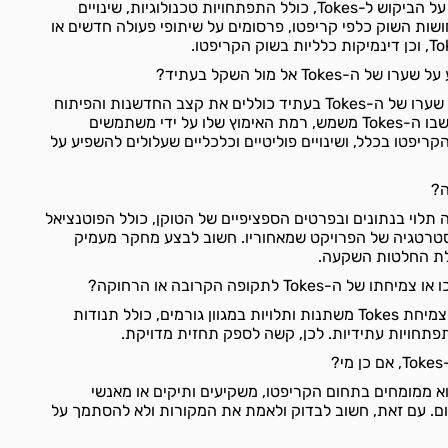
גורמים שונים יכולים להשפיע על הביקוש ל-Tokes, כולל התפתחויות טכנולוגיות, שינויים
חושות השוק כלפי קריפטו, פרסומים על שיתופי פעולה חדשים או
Toke אל מול השקל בעתיד?
הגורמים שיכולים להשפיע על שערו של ה-Tokes בעתיד כוללים את קצב החדשנות והפיתוח
של הפלטפורמה או הפרויקט שבו ה-Tokes משמש, רמת האימוץ שלו על ידי משתמשים
ריפטו בכלל, ושינויים פוליטיים וכלכליים שעלולים להשפיע על
ה טובה תלוי בנתונים ובפרטים הספציפיים של הטוקן, כולל הפוטנציאל
אסטרטגיה של הפרויקט שמאחוריו. חשוב לבצע מחקר מעמיק
בלת החלטות השקעה.
Toke לתקופה הקרובה או הרחוקה?
תחזיות עתידיות לגבי ערך או צמיחת Tokes משתנות ותלויות במגוון גורמים, כולל תנודות
פתחויות עתידיות. לכן, קשה לספק תחזית מדויקת.
?
Tok יכולות לבוא ממומחים בתחום הקריפטו, משקיעים ותיקים או מאנשי
. עם זאת, חשוב לבדוק ולאמת את המקורות ולא להסתמך על