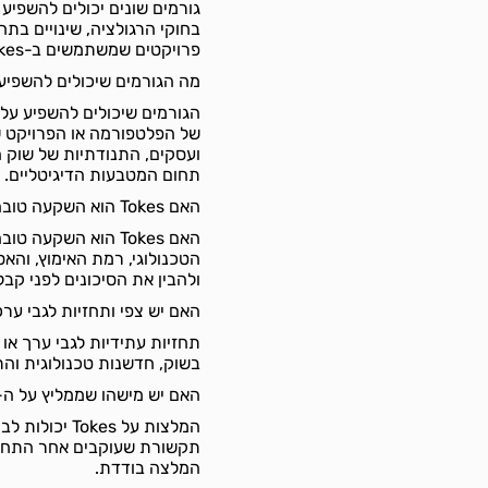
בחוקי הרגולציה, שינויים בת
פרויקטים שמשתמשים ב-Tokes, וכן דינמיקות כלליות בשוק הקריפטו.
מה הגורמים שיכולים להשפיע על שערו של ה-s
ועסקים, התנודתיות של שוק הק
תחום המטבעות הדיגיטליים.
האם Tokes הוא השקעה טובה?
האם Tokes הוא השקע
הטכנולוגי, רמת האימוץ, וה
ולהבין את הסיכונים לפני ק
האם יש צפי ותחזיות לגבי ערכו או צמיחתו של ה-s
בשוק, חדשנות טכנולוגית והת
האם יש מישהו שממליץ על ה-Tokes, אם כן מי
המלצות על es
תקשורת שעוקבים אחר התחום
המלצה בודדת.