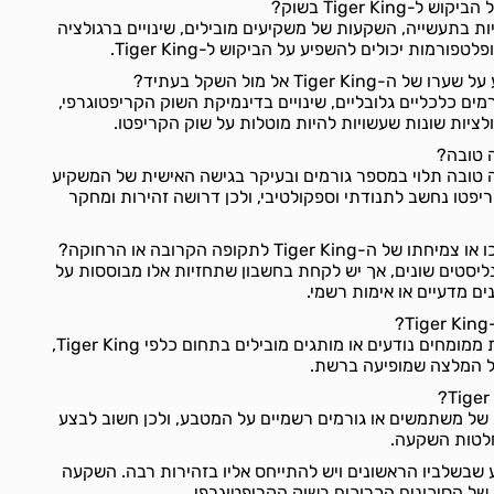
Tiger King בשוק?
ת בתעשייה, השקעות של משקיעים מובילים, שינויים ברגולציה
ורמות יכולים להשפיע על הביקוש ל-Tiger King.
Tiger אל מול השקל בעתיד?
ים כלכליים גלובליים, שינויים בדינמיקת השוק הקריפטוגרפי,
לציות שונות שעשויות להיות מוטלות על שוק הקריפטו.
T הוא השקעה טובה תלוי במספר גורמים ובעיקר בגישה האישית של המשקיע
ריפטו נחשב לתנודתי וספקולטיבי, ולכן דרושה זהירות ומחקר
Tiger  לתקופה הקרובה או הרחוקה?
נליסטים שונים, אך יש לקחת בחשבון שתחזיות אלו מבוססות על
ים מדעיים או אימות רשמי.
לא דווח על תמיכה או המלצות ממומחים נודעים או מותגים מובילים בתחום כלפי Tiger King,
כל המלצה שמופיעה ברשת.
 של משתמשים או גורמים רשמיים על המטבע, ולכן חשוב לבצע
לטות השקעה.
ע שבשלביו הראשונים ויש להתייחס אליו בזהירות רבה. השקעה
של הסיכונים הכרוכים בשוק הקריפטוגרפי.