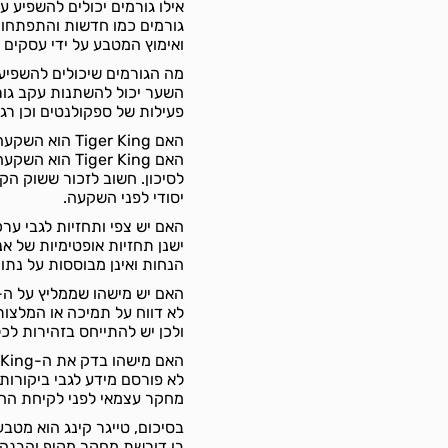
אילו גורמים יכולים להשפיע על הביקוש ל-
גורמים כמו חדשות והתפתחויו
ואימוץ המטבע על ידי עסקים ופלטפ
מה הגורמים שיכולים להשפיע על שערו של ה- King
השער יכול להשתנות עקב גורמ
פעילות של ספקולנטים וכן רגו
האם Tiger King הוא השקעה טובה?
האם iger King
לסיכון. חשוב לזכור ששוק הק
יסודי לפני השקעה.
האם יש צפי ותחזיות לגבי ערכו או צמיחתו של ה-King
ישנן תחזיות אופטימיות של א
הנחות ואינן מבוססות על נתונ
האם יש מישהו שממליץ על ה-Tiger King?
ולכן יש להתייחס בזהירות ל
האם מישהו בדק את ה-Tiger King?
לא פורסם מידע לגבי ביקורות
מחקר עצמאי לפני לקיחת הח
בסיכום, טייגר קינג הוא מטב
בו דורשת מחקר מקיף והבנה 