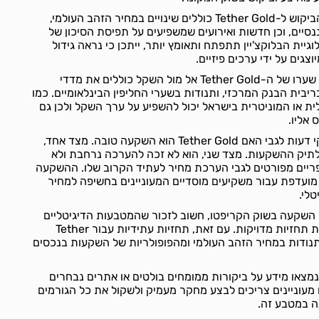
גורמים שיכולים להשפיע על הביקוש ל-Tether Gold כוללים שינויים במחיר הזהב העולמי,
נסיים, וכן חדשות ואירועים שמשפיעים על תפיסת הסיכון של
גיית הבלוקצ'יין תתפתח ותאומץ יותר, ייתכן כי נראה גידול
צגים על ידי ערכים פיזיים.
הגורמים שיכולים להשפיע על שערו של ה-Tether Gold אל מול השקל כוללים את מדדי
ריבית הבנק המרכזי, ותנודות בשערי החליפין הבינלאומיים. כמו
לית או המוניטרית בישראל יכול להשפיע על ערך השקל ולכן גם
בקרב המשקיעים, ישנם חילוקי דעות לגבי האם Tether Gold הוא השקעה טובה. מצד אחד,
ון לתיק ההשקעות. מצד שני, הוא לא זכה להערכה נרחבת ולא
ריים מפורטים לגבי הערכת מחיר לעתיד הקרוב שלו. ההשקעה
יכולה להיות מועדפת עבור משקיעים מוסדיים המעוניינים בחשיפה למחיר
לי.
ל השקעה בשוק הקריפטו, חשוב לזכור שהמטבעות הדיגיטליים
הם תנודתיים ולכן קשה לעשות תחזיות מדויקות. עם זאת, תחזיות עתידיות עבור Tether
ר מתנודות במחיר הזהב העולמי ומהפופולריות של השקעות בנכסים
נמצאו מידע על ביקורות ממומחים בולטים או אתרים נבחרים
Teth. משקיעים מעוניינים צריכים לבצע מחקר מעמיק ולשקול את כל הגורמים
ה במטבע זה.