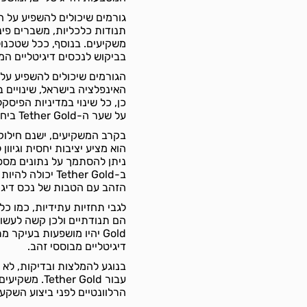
תנודות כלכליות, משברים פינ
משקיעים. בנוסף, ככל שטכנולו
בביקוש לנכסים דיגיטליים המיו
האינפלציה בישראל, שינויים ב
כן, כל שינוי במדיניות הפיסק
על שער ה-Tether Gold ביחס אליו.
הוא מציע יציבות יחסית וגיו
ניתן להסתמך על נתונים מספ
ב-Tether Gold 
הזהב עם הטבות של נכס דיגיט
לגבי תחזיות עתידיות, כמו כ
Gold יהיו מושפעות בעיק
דיגיטליים מבוססי זהב.
בנוגע להמלצות ובדיקות, לא 
עבור er Gold
הרלוונטיים לפני ביצוע השקע