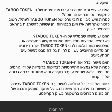
השקעה.
האם יש צפי ותחזיות לגבי ערכו או צמיחתו של ה-TABOO TOKEN
לתקופה הקרובה או הרחוקה?
למרות שיש ניבויים לגבי ערכו של TABOO TOKEN לעתיד, חשוב
לזכור שתחזיות אלו אינן מבטיחות והן עשויות להשתנות בהתאם
לשינויים בשוק.
האם יש מישהו שממליץ על ה-TABOO TOKEN?
לא נמצאו המלצות ספציפיות מאנשי מקצוע בתעשייה או
מפלטפורמות בולטות לגבי TABOO TOKEN, אך הדירוגים
המוסדיים החיוביים עשויים להוות נקודת מבט למשקיעים
המתעניינים.
האם מישהו בדק את ה-TABOO TOKEN?
למרות שלא נמצאו התייחסויות לבדיקות בלעדיות על ידי גורמים
מסוימים, נראה שהמידע עבר סקירה והוא מתוחזק ברמה גבוהה
של דייקנות.
בסופו של דבר, כל החלטה להשקיע ב-TABOO TOKEN צריכה
להיעשות בזהירות, תוך שימת דגש על מחקר מעמיק והבנה של
הסיכונים הכרוכים בהשקעה בשוק הקריפטו.
דף הבית