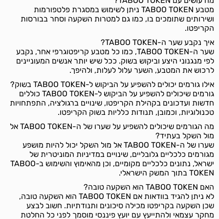
מה עושים עם TABOO TOKEN?
מטבע TABOO TOKEN ניתן לשימוש במסגרת פלטפורמות
ושירותים שתומכים בו, כמו גם למטרות השקעה וסחר בבורסות
הקריפטו.
איך נקבע שער ה-TABOO TOKEN?
שער ה-TABOO TOKEN, כמו כל מטבע קריפטוגרפי אחר, נקבע
לפי מנגנוני היצע וביקוש בשוק. ככל שיש יותר אנשים המעוניינים
לרכוש את המטבע, השער עלול לעלות, ולהיפך.
אילו גורמים יכולים להשפיע על הביקוש ל-TABOO TOKEN בשוק?
גורמים שיכולים להשפיע על הביקוש ל-TABOO TOKEN כוללים
חדשות ועדכונים בקהילת הקריפטו, שינויים ברגולציה, התפתחויות
טכנולוגיות, וכמובן, תנודות כלליות בשוק הקריפטו.
מה הגורמים שיכולים להשפיע על שערו של ה-TABOO TOKEN אל
מול השקל בעתיד?
שערו של ה-TABOO TOKEN אל מול השקל יכול להיות מושפע
מגורמים כלכליים גלובליים, שינויים במדיניות המוניטרית של
ישראל, נתונים כלכליים מקומיים, וכן מהאימוץ והשימוש ב-TABOO
TOKEN בתוך המשק הישראלי.
האם TABOO TOKEN הוא השקעה טובה?
לא ניתן להגיד בוודאות אם TABOO TOKEN הוא השקעה טובה,
שכן השקעה בקריפטו מכילה סיכונים ותנודתיות. חשוב לבצע
מחקר עצמאי ולהתייעץ עם יועץ פיננסי מוסמך לפני כל החלטת