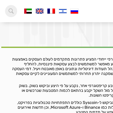
יפטוגרפי ייחודי המציע פתרונות מתקדמים לעולם העסקים באמצעות
טבע מאפשר למשתמשים לבצע עסקאות פיננסיות, להחליף
נהל תעודות דיגיטליות ונתונים באופן מאובטח ויעיל. דמי העסקה
מוכים, מה שמקנה יתרון תחרותי למשתמשים המעוניינים לקיים עסקאות
, כמו כל מטבע קריפטוגרפי אחר, נקבע על פי היצע וביקוש בשוק. בשוק
ראלי, שער ה-Syscoin אל מול השקל יקבע בהתאם לכמות המטבעות שנרכשים או
יפטו השונות.
גורמים שיכולים להשפיע על הביקוש ל-Syscoin כוללים התפתחויות טכנולוגיות בפרויקט,
שיתופי פעולה עם חברות גדולות כמו Binance ו-Microsoft Azure, וכן חדשות ואירועים
פיע על תדמית המטבע.