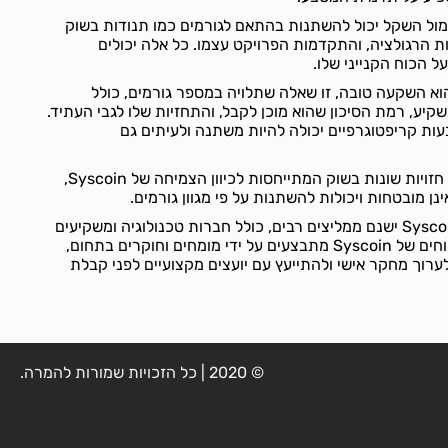
, שער ה-Syscoin אל מול השקל יכול להשתנות בהתאם לגורמים כמו תנודות בשוק
ות הרגולציה, והתקדמות הפרויקט עצמו. כל אלה יכולים
 הכוח הקנייני שלו.
בי השאלה האם Syscoin הוא השקעה טובה, זו שאלה שתלויה במספר גורמים, כולל
ע, רמת הסיכון שהוא מוכן לקבל, והתחזיות שלו לגבי העתיד.
ות קריפטוגרפיים יכולה להיות משתנה ולעיתים גם
לגבי תחזיות עתידיות, קיימות חזויות שונות בשוק המתייחסות לכיוון הצמיחה של Syscoin,
נן מובטחות ויכולות להשתנות על פי מגוון גורמים.
בקרב הקהילה התומכת ב-Syscoin ישנם ממליצים רבים, כולל חברות טכנולוגיה ומשקיעים
בעולם הקריפטו. בדיקות וניתוחים של Syscoin מתבצעים על ידי מומחים וחוקרים בתחום,
רוך מחקר אישי ולהתייעץ עם יועצים מקצועיים לפני קבלת
© 2020 | כל הזכויות שמורות להמרה.