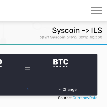
Syscoin -> ILS
מטבעות קריפטו גרפיים
Syscoin לשקל
Source:
CurrencyRate