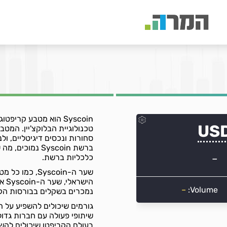
Syscoin הוא מטבע קר
טכנולוגיית הבלוקצ'יין. המ
סחורות ונכסים דיגיטליים, ול
ברשת Syscoin נ
כלכליות ברשת.
שער ה-Syscoin
היש
נמכרים בשקלים בבורסות הקר
בעולם הקריפטו שיכולים להש