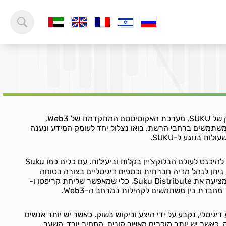
ברוכים הבאים לעולם המרתק של SUKU, מערכת האקוסיסטם המתקדמת של Web3,
שתמשים ברחבי הרשת. בואו נצלול יחד לעומק המידע ונענה
ת בנוגע ל-SUKU.
SUKU מאפשרת למשתמשים להיכנס לעולם הבלוקצ'יין בקלות וביעילות. עם כלים כמו Suku
Walle, ארנק מבוסס Web3, ניתן לנהל מדיה חברתית וכספים דיגיטליים בצורה בטוחה
ונגישה. כמו כן, הפלטפורמה מציעה את Suku Distribute, כלי שמאפשר שליחת קריפטו ו-
כל מטבע דיגיטלי, נקבע על ידי היצע וביקוש בשוק. כאשר יש יותר אנשים
המחיר עולה. כאשר יש יותר מוכרים מאשר קונים, המחיר יורד. השער