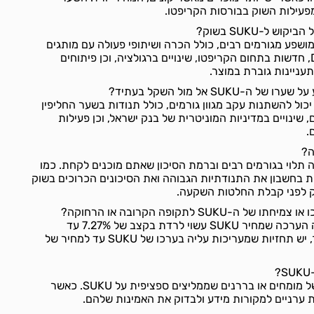
פעילות השוק בבורסות הקריפטו.
ש ל-SUKU בשוק?
 יכול להיות מושפע מגורמים רבים, כולל הכרה ושיתופי פעולה עם מותגים
גדולים כמו Polygon ו-Doge, חדשות בתחום הקריפטו, שינויים ברגולציה, וכן פיתוחים
תעניינות גוברת במוצר.
SUK אל מול השקל בעתיד?
ול השקל יכול להשתנות עקב מגוון גורמים, כולל תנודות בשער החליפין
שינויים במדיניות המוניטרית של בנק ישראל, וכן פעילות
.
ה טובה תלוי בגורמים רבים וברמת הסיכון שאתם מוכנים לקחת. כמו
 בחשבון את התנודתיות הגבוהה ואת הסיכונים הכרוכים בשוק
ק לפני קבלת החלטות השקעה.
SUKU לתקופה הקרובה או הרחוקה?
על פי תחזיות שנפרסמו, ישנה הערכה שמחיר SUKU עשוי לרדת בקצב של 7.27% עד
לנובמבר 2023. לטווח הארוך, יש תחזיות שמעריכות עליה בערכו של SUKU עד למחיר של
לא נמצאו מקורות מובהקים של מומחים או בררנים שממליצים ספציפית על SUKU. כאשר
 ערניים למקורות מידע ולבדוק את האמינות שלהם.