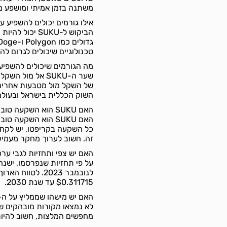
משתנה בזמן אמיתי ומושפע מ
אילו גורמים יכולים להשפיע על הביקו
הביקוש ל-SUKU
טכנולוגיים שיכולים לגרום לה
מה הגורמים שיכולים להשפיע על שערו של ה-U
שער ה-SUKU אל מ
של השקל מול מטבעות אחרים, 
השוק הכללית בישראל ובעולם
האם SUKU הוא השקעה טובה?
האם SUKU הוא השקע
כל השקעה בקריפטו, יש לקחת
זה. חשוב לערוך מחקר מעמי
האם יש צפי ותחזיות לגבי ערכו או צמיחתו של ה-
$0.311715 עד שנת 2030.
האם יש מישהו שממליץ על ה-SUKU?
מחפשים המלצות, חשוב להיות