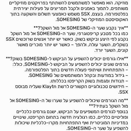
מוזיקה. הוא מאפשר למשתמשים להשתתף בפרויקטים מוזיקליים
משותפים, לתמוך באמנים ולקבל תמריצים על פעילות יצירתית
בפלטפורמה. בעצם, SSX משמש כאמצעי תשלום והשקעה בתוך
האקוסיסטם המוזיקלי של SOMESING.
**איך נקבע שער ה-SOMESING אל מול השקל?**
כמו בכל מטבע קריפטוגרפי, שער ה-SOMESING אל מול השקל
נקבע לפי היצע וביקוש בשוק. כאשר יש יותר אנשים שרוכשים SSX
בשקלים, השער עולה, ולהפך – כאשר יש יותר מוכרים מאשר
קונים, השער יורד.
**אילו גורמים יכולים להשפיע על הביקוש ל-SOMESING בשוק?**
גורמים שונים יכולים להשפיע על הביקוש ל-SOMESING, כולל:
– התפתחויות ושיתופי פעולה חדשים בתוך הפלטפורמה.
– גידול במודעות ובקהל המשתמשים של SOMESING.
– תנודות ומגמות בשוק הקריפטו בכללותו.
– חידושים טכנולוגיים הקשורים לרשת Klaytn שעליה מבוסס
SSX.
**מה הגורמים שיכולים להשפיע על שערו של ה-SOMESING אל
מול השקל בעתיד?**
בנוסף לגורמים המשפיעים על הביקוש, ישנם גורמים כלכליים
ופוליטיים כלליים, כמו רגולציה חדשה בתחום הקריפטו, שינויים
במדיניות המוניטרית ואף התפתחויות מקרו-כלכליות שיכולות
להשפיע על שער ה-SOMESING.