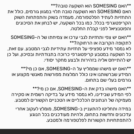
**האם SOMESING הוא השקעה טובה?**
האם SOMESING הוא השקעה טובה תלוי במגוון גורמים, כולל את
התחזיות לעתיד הפלטפורמה, מעמדה בשוק והתפתחות השוק
הקריפטוגרפי בכלל. כמו בכל השקעה, יש לבחון את הסיכונים
והפוטנציאל לפני קבלת החלטה.
**האם יש צפי ותחזיות לגבי ערכו או צמיחתו של ה-SOMESING
לתקופה הקרובה או הרחוקה?**
לא נמסר מידע ספציפי על תחזיות עתידיות לגבי המטבע. עם זאת,
כל השקעה במטבע קריפטוגרפי כרוכה בתנודתיות ובסיכון, ועל כן
יש להתייחס אליה בזהירות ולבצע מחקר יסודי.
**האם יש מישהו שממליץ על ה-SOMESING, אם כן מי?**
המידע שברשותנו אינו כולל המלצות מפורשות מאנשי מקצוע או
גורמים בעלי שם בתחום.
**האם מישהו בדק את ה-SOMESING, אם כן מי?**
לפי המידע שבידינו, לא נמסר מידע על בדיקה רשמית או סקירה
מעמיקה של הנתונים הכלכליים או הטכניים הקשורים למטבע.
במידה ותחליטו להתעניין ב-SOMESING, מומלץ לעקוב אחרי
עדכונים וחדשות בתחום, ולהיות מעודכנים בכל הנוגע
להתפתחויות הקשורות לפלטפורמה ולמטבע.