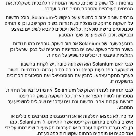
בורסות ו-13 שווקים שונים, כאשר הנוסחה הגלובלית משקללת את
הנפחים העולמיים ומספקת מחיר מדויק ועדכני.
גורמים שונים יכולים להשפיע על ביקוש ל-Solanium, כולל חדשות
על השקות פרויקטים מוצלחים, תנודות בשוק הקריפטו, וכן פיתוחים
טכנולוגיים ברשת סולאנה. כל אלו יכולים להביא לשינויים בהיצע
ובביקוש, ולכן להשפיע על שער המטבע.
בנוגע לשערו של Solanium אל מול השקל, גורמים כמו תנודות
בשער הדולר לשקל, שינויים במדיניות הריבית של בנק ישראל וכן
רגולציות פיננסיות יכולים להשפיע על המחיר.
לגבי האם Solanium הוא השקעה טובה, יש לקחת בחשבון
שהשקעה במטבעות קריפטו כרוכה בסיכון גבוה ותנודתיות. חשוב
לערוך מחקר עצמאי, להבין את הפוטנציאל ואת הסיכונים הכרוכים
בהשקעה זו.
לגבי תחזיות לעתיד השוק של Solanium, אין מידע זמין על תחזיות
מספריות לטווח הקצר או הארוך. כל השקעה בשוק הקריפטו
דורשת עקבות אחרי חדשות ונתונים עדכניים שיכולים להשפיע על
המטבע.
עד כה, לא נמצאו המלצות או אנדורסמנטים מגורמים מובילים או
אישים בולטים בתחום הקריפטו אשר התייחסו ל-Solanium. כמו
כן, לא נערכו בדיקות עובדות או הערכות מקצועיות שפורסמו על ידי
אנליסטים או מומחים בתחום שקשורות למטבע זה.