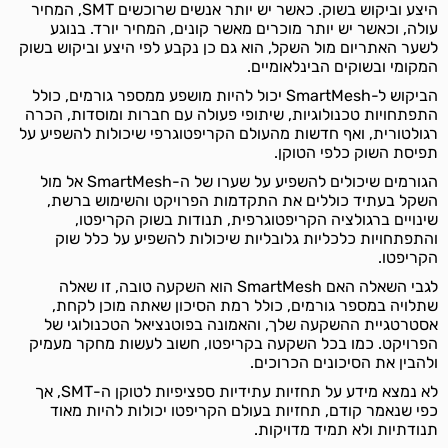
היצע וביקוש בשוק. כאשר יש יותר אנשים שרוכשים SMT, המחיר
עולה, וכאשר יש יותר מוכרים מאשר קונים, המחיר יורד. בנוגע
לשער האתריום מול השקל, הוא גם כן נקבע לפי היצע וביקוש בשוק
המקומי ובשוקים הבינלאומיים.
הביקוש ל-SmartMesh יכול להיות מושפע ממספר גורמים, כולל
התפתחויות טכנולוגיות, שיתופי פעולה עם חברות ומוסדות, הכרה
רגולטורית, ואף חדשות מהעולם הקריפטוגרפי שיכולות להשפיע על
תפיסת השוק כלפי הטוקן.
הגורמים שיכולים להשפיע על שערו של ה-SmartMesh אל מול
השקל בעתיד כוללים את התקדמות הפרויקט והשימוש ברשת,
שינויים ברגולציה הקריפטוגרפית, תנודות בשוק הקריפטו,
והתפתחויות כלכליות גלובליות שיכולות להשפיע על כלל שוק
הקריפטו.
לגבי השאלה האם SmartMesh הוא השקעה טובה, זו שאלה
שתלויה במספר גורמים, כולל רמת הסיכון שאתה מוכן לקחת,
אסטרטגיית ההשקעה שלך, והאמונה בפוטנציאל הטכנולוגי של
הפרויקט. כמו בכל השקעה בקריפטו, חשוב לעשות מחקר מעמיק
ולהבין את הסיכונים הכרוכים.
לא נמצא מידע על תחזיות עתידיות ספציפיות לטוקן ה-SMT, אך
כפי שנאמר קודם, תחזיות בעולם הקריפטו יכולות להיות מאוד
תנודתיות ולא תמיד מדויקות.