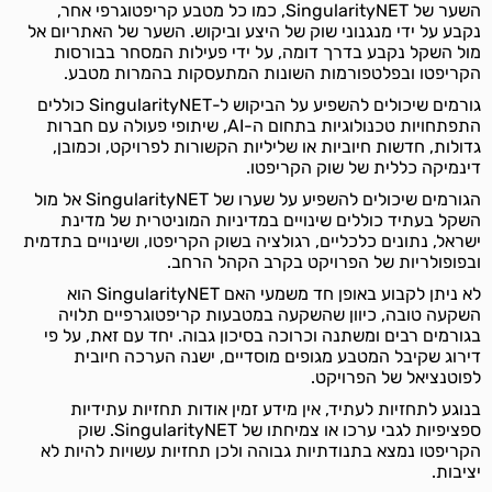
השער של SingularityNET, כמו כל מטבע קריפטוגרפי אחר,
נקבע על ידי מנגנוני שוק של היצע וביקוש. השער של האתריום אל
מול השקל נקבע בדרך דומה, על ידי פעילות המסחר בבורסות
הקריפטו ובפלטפורמות השונות המתעסקות בהמרות מטבע.
גורמים שיכולים להשפיע על הביקוש ל-SingularityNET כוללים
התפתחויות טכנולוגיות בתחום ה-AI, שיתופי פעולה עם חברות
גדולות, חדשות חיוביות או שליליות הקשורות לפרויקט, וכמובן,
דינמיקה כללית של שוק הקריפטו.
הגורמים שיכולים להשפיע על שערו של SingularityNET אל מול
השקל בעתיד כוללים שינויים במדיניות המוניטרית של מדינת
ישראל, נתונים כלכליים, רגולציה בשוק הקריפטו, ושינויים בתדמית
ובפופולריות של הפרויקט בקרב הקהל הרחב.
לא ניתן לקבוע באופן חד משמעי האם SingularityNET הוא
השקעה טובה, כיוון שהשקעה במטבעות קריפטוגרפיים תלויה
בגורמים רבים ומשתנה וכרוכה בסיכון גבוה. יחד עם זאת, על פי
דירוג שקיבל המטבע מגופים מוסדיים, ישנה הערכה חיובית
לפוטנציאל של הפרויקט.
בנוגע לתחזיות לעתיד, אין מידע זמין אודות תחזיות עתידיות
ספציפיות לגבי ערכו או צמיחתו של SingularityNET. שוק
הקריפטו נמצא בתנודתיות גבוהה ולכן תחזיות עשויות להיות לא
יציבות.