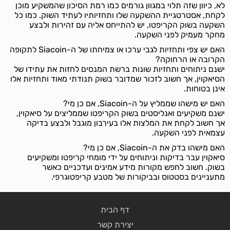
לא, כיוון שזה תלוי במגוון גורמים כמו רמת הסיכון שהמשקיע מוכן
לקחת, אסטרטגיית ההשקעה שלו ותחזיותיו לעתיד השוק. כמו כל
השקעה בשוק הקריפטו, יש להתייחס אליה עם זהירות ולבצע
מחקר מעמיק לפני השקעה.
האם יש צפי ותחזיות לגבי ערכו או צמיחתו של ה-Siacoin לתקופה
הקרובה או הרחוקה?
ישנם ניתוחים ותחזיות שונות ברשת המנסים לחזות את עתידו של
הסיאקוין, אך חשוב לזכור שמדובר בשוק תנודתי מאוד ותחזיות אלו
אינן בטוחות.
האם יש מישהו שממליץ על ה-Siacoin, אם כן מי?
ישנם משקיעים ואנליסטים בשוק הקריפטו שממליצים על סיאקוין,
אך חשוב לקחת את המלצות אלו בעירבון מוגבל ולבצע בדיקה
עצמאית לפני השקעה.
האם מישהו בדק את ה-Siacoin, אם כן מי?
סיאקוין עבר בדיקות וניתוחים על ידי מומחי קריפטו ומשקיעים
בשוק. חשוב לחפש מקורות מידע אמינים ועדכניים כאשר
מתעניינים בסטטוס ובביקורות של מטבע קריפטוגרפי.
דף הבית
יצירת קשר