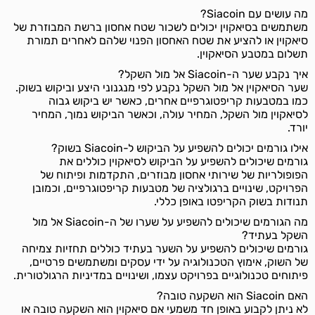
מה עושים עם Siacoin?
משתמשים בסיאקוין יכולים לשכור שטח אחסון ברשת המבוזרת של
סיאקוין או להציע את שטח האחסון הפנוי שלהם לאחרים תמורת
תשלום במטבע הסיאקוין.
איך נקבע שער ה-Siacoin אל מול השקל?
שער הסיאקוין אל מול השקל נקבע לפי מנגנוני היצע וביקוש בשוק.
כמו במטבעות קריפטוגרפיים אחרים, כאשר יש ביקוש גבוה
לסיאקוין מול השקל, המחיר עולה, וכאשר הביקוש נמוך, המחיר
יורד.
אילו גורמים יכולים להשפיע על הביקוש ל-Siacoin בשוק?
גורמים שיכולים להשפיע על הביקוש לסיאקוין כוללים את
הפופולריות של שירותי אחסון מבוזרים, התקדמות ופיתוח של
הפרויקט, שינויים ברגולציה של מטבעות קריפטוגרפיים, וכמובן
תנודות בשוק הקריפטו באופן כללי.
מה הגורמים שיכולים להשפיע על שערו של ה-Siacoin אל מול
השקל בעתיד?
גורמים שיכולים להשפיע על השער בעתיד כוללים תחזיות צמיחה
של השוק, אימוץ הטכנולוגיה על ידי עסקים ומשתמשים פרטיים,
פיתוחים טכנולוגיים בפרויקט עצמו, ושינויים במדיניות הרגולטורית.
האם Siacoin הוא השקעה טובה?
לא ניתן לקבוע באופן חד משמעי אם סיאקוין הוא השקעה טובה או