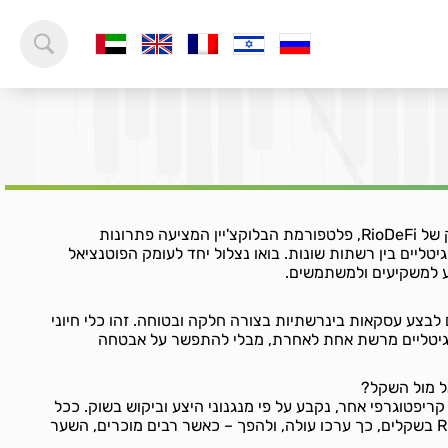
ברוכים הבאים לעולם המרתק של RioDeFi, פלטפורמת הבלוקצ'יין המציעה פתרונות
ליים בין רשתות שונות. בואו נצלול יחד לעומק הפוטנציאל
שים לבצע עסקאות בינרשתיות בצורה חלקה ובטוחה. זהו כלי חיוני
יגיטליים מרשת אחת לאחרת, מבלי להתפשר על אבטחה
 כל מטבע קריפטוגרפי אחר, נקבע על פי מנגנוני היצע וביקוש בשוק. ככל
שיותר אנשים רוכשים RioDeFi בשקלים, כך ערכו עולה, ולהפך – כאשר רבים מוכרים, השער