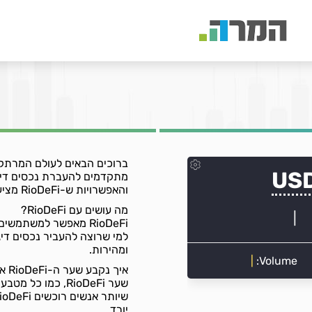
מתקדמים להעברת נכסים דיגיט
והאפשרויות ש-RioDeFi מציע למשקיעים ולמשתמשים.
מה עושים עם RioDeFi?
RioDeFi מאפשר למשתמ
למי שרוצה להעביר נכסים ד
ומהירות.
איך נקבע שער ה-RioDeFi אל מול השקל?
שער RioDeFi, כמו
יורד.