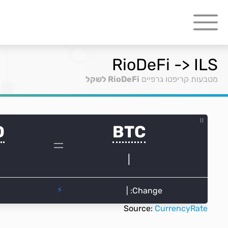
RioDeFi -> ILS
מטבעות קריפטו גרפיים
RioDeFi לשקל
Source:
CurrencyRate