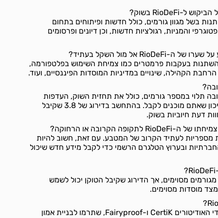
ל-RioDeFi בשוק?
RioD יכול להשתנות בשל מגוון גורמים, כולל חדשות ופיתוחים בתחום
וגרפי והמניות, רגולציות חדשות, וכן דיונים ופרסומים
RioD אל מול השקל בעתיד?
ער RioDeFi עשוי להשתנות בעקבות פרמטרים כמו צמיחת השימוש בפלטפורמה,
רחבת הקהילה, שינויים במדיניות המוסדות הפיננסיים, ועוד.
השקעה טובה תלוי במספר גורמים, כולל את תחזית השוק, העדפות
ההשקעה האישיות, ורמת הסיכון שאתם מוכנים לקבל. בהתחשב בדירוג של 3.8 שקיבל
ות דעת חיוביות בשוק.
לתקופה הקרובה או הרחוקה?
ת מספריות לעתיד הקרוב של המטבע. עם זאת, חשוב להיות
חברתיות ובערוץ הטלגרם הרשמי כדי לקבל מידע חדש שיכול
מגורמים מסוימים, אך הדירוג שקיבל הטוקן יכול לשמש
מצד מוסדות מסוימים.
כן, RioDeFi עבר בדיקה על ידי האודיטורים CertiK ו-Fairyproof, שתרמו לבניית אמון