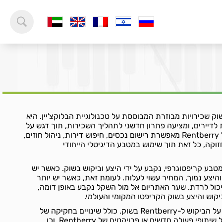
ורמת שוק שכירויות מבוזרת המבוססת על טכנולוגיית הבלוקצ'יין. היא
לדיירים, ומציעה פתרון חדשני לתהליך השכירות, תוך דגש על
שקיפות ויעילות. המערכת של Rentberry מאפשרת רישום נכסים, חיפוש דירות, ניהול חוזים,
זוקה, כל זאת תוך שימוש במטבע הדיגיטלי הייחודי
Rent, כמו כל מטבע קריפטוגרפי, נקבע על ידי היצע וביקוש בשוק. כאשר יש
רישה גבוהה ל-Rentberry והיצע נמוך, המחיר עשוי לעלות. לעומת זאת, כאשר יש יותר
כול לרדת. שער האתריום אל מול השקל נקבע באופן דומה,
וש והיצע בשוק הקריפטו המקומי והעולמי.
גורמים שונים יכולים להשפיע על הביקוש ל-Rentberry בשוק, כולל שינויים בחקיקה של
מטבעות דיגיטליים, חדשות על שיתופי פעולה חדשים או פרויקטים של Rentberry, וכן