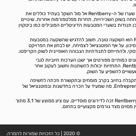
.
הגורמים שיכולים להשפיע על שערו של ה-Rentberry אל מול השקל בעתיד כוללים את
ה בשוק השכירויות, תחרות מפלטפורמות אחרות, שינויים
כן תנודות בשערי המטבעות הדיגיטליים המובילים כמו ביטקוין
לגבי השאלה האם Rentberry הוא השקעה טובה, חשוב להדגיש שהשקעה במטבעות
יכון. על אף הפוטנציאל לצמיחה, יש לבחון את הפרויקט
קי, ולהתייחס לתנודתיות הגבוהה האופיינית לשוק הקריפטו.
נים כמותיים מפורטים אך ישנן הערכות חיוביות לגבי
הפוטנציאל לצמיחה של Rentberry. התחזיות יכולות להשתנות וחשוב לעקוב אחר
עשויים להשפיע על השוק.
 המלצות, Rentberry התקבלה בחיוב בקרב מומחים ובתקשורת וזכתה לחשיפה
במקורות כמו Forbes ו-Entrepreneur, מה שמעיד על הכרה בחדשנות ובפוטנציאל של
בעניין בדיקות, הפרויקט של Rentberry זכה לדירוגים מוסדיים, עם ציון ממוצע של 3.1 מתוך
© 2020 | כל הזכויות שמורות להמרה.