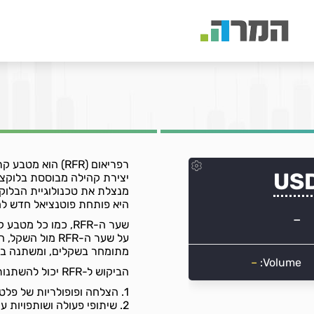
רפריאום (RFR) הו
יצירת קהילה מבוססת בלוקצ'י
מנצלת את טכנולוגיית הבלוקצ
היא פותחת פוטנציאל חדש למו
שער ה-RFR, כמו כל
על שער ה-RFR מ
מתומחר בשקלים, ומשתנה בה
הביקוש ל-RFR יכול להשתנות בהתאם למספר גורמים, כולל:
1. הצלחה ופופולריות של פלטפורמת רפריאום והגדלת הקהילה.
2. שיתופי פעולה ושותפויות עם יוצרי תוכן גדולים ומותגים מובילים.