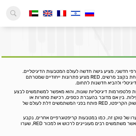
ן קריפטוגרפי חדשני, מציע גישה חדשה לעולם המטבעות הדיגיטליים.
בעידן שבו הטכנולוגיה מתפתחת בקצב מרשים, RED מציע פתרונות ייחודיים שמטרתם
יגיטלי ולהביא חדשנות לתחום.
ה באמצעות פלטפורמות דיגיטליות שונות, והוא מאפשר למשתמשים לבצע
ילות. בין אם מדובר בהעברת כספים, רכישת סחורות או
שירותים, או אפילו השקעות בשוק הקריפטו, RED פותח בפני המשתמשים דלת לעולם של
קבע שער ה-RED? שערו של טוקן זה, כמו במטבעות קריפטוגרפיים אחרים, נקבע
בהתאם ליצע וביקוש בשוק. כאשר משתמשים רבים מעוניינים לרכוש או למכור RED, שערו