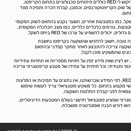
גורמים שיכולים להשפיע על ביקוש ל-RED כוללים פיתוחים טכנולוגיים בתחום הקריפטו,
ה של שוק הקריפטוקורנסים, וכמובן, קבלת הכרה ותמיכה מצד
חום.
ו של ה-RED מול השקל, כמו במטבעות אחרים, השער נקבע בהתאם לשוק המקומי
בעות. גורמים כלכליים כלליים, כמו מצב הכלכלה המקומית,
ים, יכולים להשפיע על ערכו של RED ביחס לשקל.
R הוא השקעה טובה, חשוב להדגיש שהשקעה בקריפטו נחשבת
השקעה צריכה להתבצע לאחר מחקר קפדני ובהתאם
נים שהמשקיע מוכן לקבל.
לגבי תחזיות לעתידו של RED, יש לציין שאין מידע זמין על חזויות מספריות או תחזיות עתידיות
נמי ותנודתי, וכל תחזית על עתידו של מטבע קריפטוגרפי צריכה
בנוגע להמלצות ובדיקות של RED, לפי המידע שברשותנו, אין נתונים על תמיכות או המלצות
שי מקצוע בתחום. כל משקיע פוטנציאלי צריך לעשות שימוש
עצמאית לפני קבלת החלטות השקעה.
טוקן קריפטוגרפי שמציע פוטנציאל חדשני בעולם המטבעות הדיגיטליים,
הוא דורש הבנה ואסטרטגיה מושכלת.