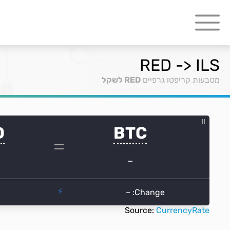
RED -> ILS
מטבעות קריפטו גרפיים
RED לשקל
Source:
CurrencyRate