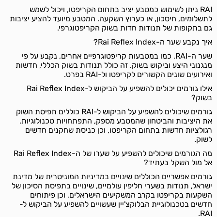
RAI ניתן לשימוש כמטבע יציב בתחום הקריפטו, ויכול לשמש
לתשלומים, חיסכון, או כערוץ השקעה. המטבע מיועד להציע יציבות
גם בתקופות של תנודות חדות בשוק הקריפטוגרפי.
איך נקבע שער ה-Rai Reflex Index?
שער ה-RAI, כמו במטבעות קריפטוגרפיים אחרים, נקבע על פי
מנגנוני היצע וביקוש בשוק. זה כולל תנודות בשוק הכללי, חדשות
ואירועים שונים הקשורים לקריפטו ול-RAI בפרט.
אילו גורמים יכולים להשפיע על הביקוש ל-Rai Reflex Index
בשוק?
גורמים שיכולים להשפיע על הביקוש ל-RAI כוללים תפיסת השוק
את היציבות והביטחון שהמטבע מספק, התפתחויות טכנולוגיות,
רגולציות חדשות בתחום הקריפטו, וכן כניסת שחקנים חדשים
לשוק.
מה הגורמים שיכולים להשפיע על שערו של ה-Rai Reflex Index
אל מול השקל בעתיד?
גורמים אפשריים הכוללים שינויים במדיניות המוניטרית של מדינת
ישראל, תנודות בשערי חליפין עולמיים, שינויים בתפיסת הסיכון של
השקעות בקריפטו בקרב המשקיעים הישראלים, וכן פיתוחים
חדשים בטכנולוגיית הבלוקצ'יין שעשויים להשפיע על הביקוש ל-
RAI.