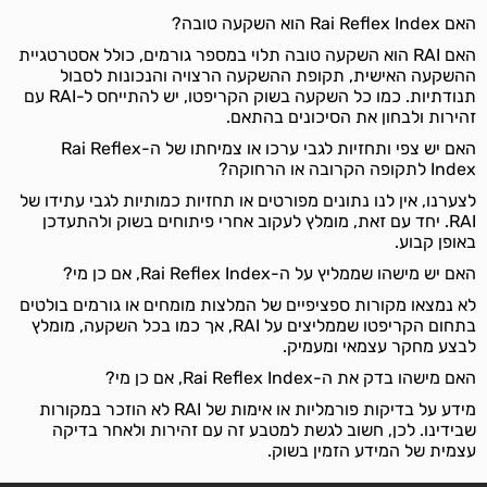
האם Rai Reflex Index הוא השקעה טובה?
האם RAI הוא השקעה טובה תלוי במספר גורמים, כולל אסטרטגיית
ההשקעה האישית, תקופת ההשקעה הרצויה והנכונות לסבול
תנודתיות. כמו כל השקעה בשוק הקריפטו, יש להתייחס ל-RAI עם
זהירות ולבחון את הסיכונים בהתאם.
האם יש צפי ותחזיות לגבי ערכו או צמיחתו של ה-Rai Reflex
Index לתקופה הקרובה או הרחוקה?
לצערנו, אין לנו נתונים מפורטים או תחזיות כמותיות לגבי עתידו של
RAI. יחד עם זאת, מומלץ לעקוב אחרי פיתוחים בשוק ולהתעדכן
באופן קבוע.
האם יש מישהו שממליץ על ה-Rai Reflex Index, אם כן מי?
לא נמצאו מקורות ספציפיים של המלצות מומחים או גורמים בולטים
בתחום הקריפטו שממליצים על RAI, אך כמו בכל השקעה, מומלץ
לבצע מחקר עצמאי ומעמיק.
האם מישהו בדק את ה-Rai Reflex Index, אם כן מי?
מידע על בדיקות פורמליות או אימות של RAI לא הוזכר במקורות
שבידינו. לכן, חשוב לגשת למטבע זה עם זהירות ולאחר בדיקה
עצמית של המידע הזמין בשוק.