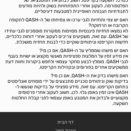
כמו כל השקעה בקריפטו. חשוב לבחון את הפוטנציאל של
הפלטפורמה, לעקוב אחרי התפתחויות בשוק ולהיות מודעים
לתנודתיות הגבוהה האופיינית למטבעות דיגיטליים.
האם יש צפי ותחזיות לגבי ערכו או צמיחתו של ה-QASH לתקופה
הקרובה או הרחוקה?
לא נמצאו תחזיות פיננסיות מסוימות ממקורות מוסמכים לגבי עתידו
של QASH. עם זאת, משקיעים צריכים לעקוב אחרי דוחות כלכליים,
חדשות הקריפטו וניתוחים שוקיים כדי לבנות תחזית מושכלת.
האם יש מישהו שממליץ על ה-QASH, אם כן מי?
אין מידע זמין על המלצות ספציפיות מאנשי מקצוע או ישויות בענף
לגבי QASH. מומלץ לבצע מחקר עצמאי ולחפש ביקורות וחוות דעת
ממשקיעים אחרים בפורומים ובקהילות הקריפטו.
האם מישהו בדק את ה-QASH, אם כן מי?
בדיקות שוק וניתוחים טכניים מתבצעים על ידי מומחים ואנליסטים
בתחום הקריפטו. עם זאת, מידע ספציפי על בדיקות שנעשו ל-
QASH אינו זמין באופן גלוי. לכן, חשוב לעקוב אחרי פרסומים
מקצועיים ולבדוק את המטבע באופן עצמאי לפני קבלת החלטות
השקעה.
דף הבית
יצירת קשר