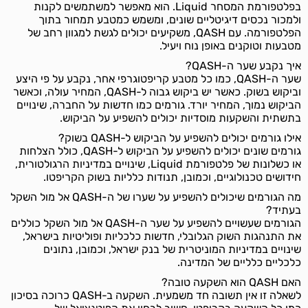
בפלטפורמת המסחר Liquid. הוא מאפשר למשתמשים לקנות
ולמכור נכסים דיגיטליים שונים, ומשמש כמטבע תמחור בתוך
הפלטפורמה. עם QASH, משקיעים יכולים לגשת למגוון רחב של
מטבעות וטוקנים באופן נוח ויעיל.
איך נקבע שער ה-QASH?
שער ה-QASH, כמו כל מטבע קריפטוגרפי אחר, נקבע על פי היצע
וביקוש בשוק. כאשר יש ביקוש גבוה ל-QASH, המחיר עולה, וכאשר
הביקוש נמוך, המחיר יורד. גורמים כמו חדשות על החברה, שינויים
בתשתית והשקעות מוסדיות יכולים להשפיע על הביקוש.
אילו גורמים יכולים להשפיע על הביקוש ל-QASH בשוק?
גורמים שונים יכולים להשפיע על הביקוש ל-QASH, כולל הצלחות
או כשלונות של פלטפורמת Liquid, שינויים במדיניות הרגולטורית,
חידושים טכנולוגיים, וכמובן, תנודות כלליות בשוק הקריפטו.
מה הגורמים שיכולים להשפיע על שערו של ה-QASH אל מול השקל
בעתיד?
הגורמים שעשויים להשפיע על שער ה-QASH אל מול השקל כוללים
את התנהגות השוק הגלובלי, חדשות כלכליות ופוליטיות בישראל,
שינויים במדיניות המוניטרית של בנק ישראל, וכמובן, נתונים
כלכליים כלליים של המדינה.
האם QASH הוא השקעה טובה?
לשאלה זו אין תשובה חד משמעית. השקעה ב-QASH כרוכה בסיכון