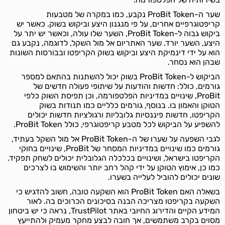
שער ה-ProBit Token נקבע, כמו במקרה של מטבעות
קריפטוגרפיים אחרים, על פי מנגנון היצע וביקוש בשוק. כאשר יש
ביקוש גבוה ל-ProBit Token, השער שלו עולה, וכאשר יש יתר על
היצע, השער יורד. שער האתריום אל מול השקל, לדוגמה, נקבע גם
הוא על ידי דינמיקת היצע וביקוש בשוק הקריפטו ובבורסות השונות
שבהן הוא נסחר.
הביקוש ל-ProBit Token בשוק יכול להשתנות בהתאם למספר
גורמים, כולל: חדשות והודעות על שיתופי פעולה חדשים של
ProBit, שינויים במדיניות הפלטפורמה, וכן תפיסת השוק כלפי
הטוקן והאמון בו. בנוסף, גורמים כלליים כמו תנודות בשוק
הקריפטו, חדשות פיננסיות גלובליות ורגולציות חדשות יכולים
להשפיע על הביקוש לכל מטבע קריפטוגרפי, כולל ProBit Token.
לגבי השפעה על שערו של ה-ProBit Token אל מול השקל בעתיד,
גורמים כמו שינויים במדיניות המסחר של ProBit, שינויים בחוקי
הקריפטו בישראל, ושינויים בכלכלה הגלובלית יכולים לשחק תפקיד.
כמו כן, אימוץ הטוקן על ידי קהל רחב יותר והשימוש בו לצרכים
שונים יכולים להוביל לעלייה בשערו.
בשאלה האם ProBit Token הוא השקעה טובה, חשוב להדגיש כי
השקעה בקריפטו מצריכה הבנה בסיכונים הכרוכים בה. לאור
המידע הקיים והדירוג החיובי באתר TrustPilot, נראה כי יש ביטחון
מסוים בקרב משתמשים, אך חובה לבצע מחקר מעמיק ולהתייעץ