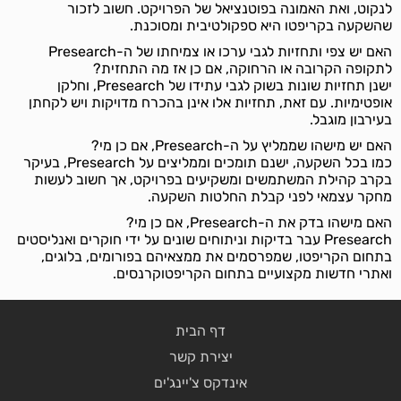
לנקוט, ואת האמונה בפוטנציאל של הפרויקט. חשוב לזכור
שהשקעה בקריפטו היא ספקולטיבית ומסוכנת.
האם יש צפי ותחזיות לגבי ערכו או צמיחתו של ה-Presearch
לתקופה הקרובה או הרחוקה, אם כן אז מה התחזית?
ישנן תחזיות שונות בשוק לגבי עתידו של Presearch, וחלקן
אופטימיות. עם זאת, תחזיות אלו אינן בהכרח מדויקות ויש לקחתן
בעירבון מוגבל.
האם יש מישהו שממליץ על ה-Presearch, אם כן מי?
כמו בכל השקעה, ישנם תומכים וממליצים על Presearch, בעיקר
בקרב קהילת המשתמשים ומשקיעים בפרויקט, אך חשוב לעשות
מחקר עצמאי לפני קבלת החלטות השקעה.
האם מישהו בדק את ה-Presearch, אם כן מי?
Presearch עבר בדיקות וניתוחים שונים על ידי חוקרים ואנליסטים
בתחום הקריפטו, שמפרסמים את ממצאיהם בפורומים, בלוגים,
ואתרי חדשות מקצועיים בתחום הקריפטוקרנסים.
דף הבית
יצירת קשר
אינדקס צ'יינג'ים