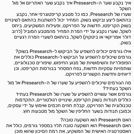
איך נקבע שער ה-Presearch איך נקבע שער האתריום אל מול
השקל
שערו של Presearch, כמו כל מטבע קריפטוגרפי אחר, נקבע
בהתאם ליצע וביקוש בשוק. המחיר יכול להשתנות בהתאם לשינויים
בשוק הקריפטו, חדשות על הפרויקט, ופעילות המשקיעים. ביחס
לשקל, שערו נקבע על ידי המרת המחיר מהמטבע המוביל (לרוב
דולר אמריקאי או ביטקוין) לשקל, בהתאם לשערי המרה רגעיים
בשוק.
אילו גורמים יכולים להשפיע על הביקוש ל-Presearch בשוק?
גורמים שיכולים להשפיע על הביקוש ל-Presearch כוללים את
הפופולריות והשימושיות של מנוע החיפוש, שיפורים טכנולוגיים,
שותפויות עסקיות חדשות, נפח המסחר בבורסות הקריפטו, וכן
דיווחים וחדשות הקשורים לפרויקט.
מה הגורמים שיכולים להשפיע על שערו של ה-Presearch אל מול
השקל בעתיד?
גורמים אשר עשויים להשפיע על שערו של Presearch בעתיד
כוללים תנודות בשוק הקריפטו, שינויים רגולטוריים, התקדמות
טכנולוגית של הפרויקט, קבלת חוזים חכמים ואימוץ על ידי עסקים,
וכמובן תנודות בשער החליפין של השקל מול מטבעות חוץ.
האם Presearch הוא השקעה טובה?
האם Presearch הוא השקעה טובה תלוי במספר גורמים, כולל את
האסטרטגיה האישית של המשקיע, את רמת הסיכון שהוא מוכן