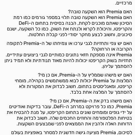
מרכזיים.
האם Premia הוא השקעה טובה?
האם Premia הוא השקעה טובה תלוי במספר גורמים כמו רמת
הסיכון שאתם מוכנים לקחת, הבנה בסיסית בתחום ה-DeFi
והקריפטו, והיכולת לקרוא ולנתח את השוק. כמו כל השקעה, ישנם
סיכונים, וחשוב לבצע מחקר יסודי לפני קבלת החלטות.
האם יש צפי ותחזיות לגבי ערכו או צמיחתו של ה-Premia לתקופה
הקרובה או הרחוקה?
Premia אינה מספקת חזאי נתונים כמותיים לגבי ביצועים עתידיים.
תחזיות בשוק הקריפטו יכולות להיות מאוד תנודתיות ולא תמיד ניתן
להסתמך עליהן.
האם יש מישהו שממליץ על ה-Premia, אם כן מי?
המלצות על Premia יכולות לבוא ממשתמשים בקהילה, מומחי
קריפטו, ומאנליסטים בתחום. חשוב לבדוק את המקורות ולא
להסתמך על המלצה אחת בלבד.
האם מישהו בדק את ה-Premia, אם כן מי?
Premia, כמו כל פרויקט במרחב ה-DeFi, עובר בדיקות ואודיטים
על ידי גופים ומומחים שונים בתחום הקריפטו, על מנת להבטיח את
בטיחות הפלטפורמה והחוזים החכמים שלה. חשוב לבדוק את
הדוחות האלה ולהבין את הממצאים לפני שמבצעים השקעות.
לסיכום, Premia מציעה גישה חדשנית למסחר באופציות בעולם