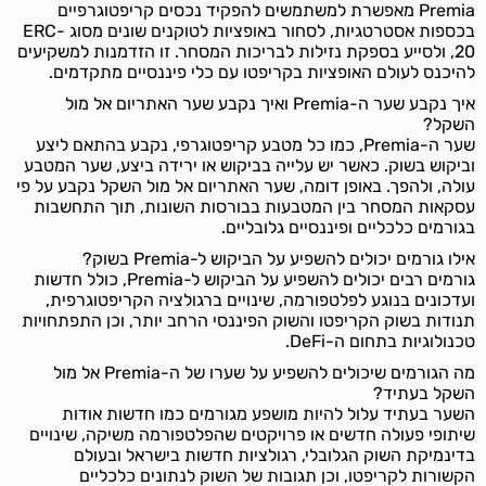
Premia מאפשרת למשתמשים להפקיד נכסים קריפטוגרפיים
בכספות אסטרטגיות, לסחור באופציות לטוקנים שונים מסוג ERC-
20, ולסייע בספקת נזילות לבריכות המסחר. זו הזדמנות למשקיעים
להיכנס לעולם האופציות בקריפטו עם כלי פיננסיים מתקדמים.
איך נקבע שער ה-Premia ואיך נקבע שער האתריום אל מול
השקל?
שער ה-Premia, כמו כל מטבע קריפטוגרפי, נקבע בהתאם ליצע
וביקוש בשוק. כאשר יש עלייה בביקוש או ירידה ביצע, שער המטבע
עולה, ולהפך. באופן דומה, שער האתריום אל מול השקל נקבע על פי
עסקאות המסחר בין המטבעות בבורסות השונות, תוך התחשבות
בגורמים כלכליים ופיננסיים גלובליים.
אילו גורמים יכולים להשפיע על הביקוש ל-Premia בשוק?
גורמים רבים יכולים להשפיע על הביקוש ל-Premia, כולל חדשות
ועדכונים בנוגע לפלטפורמה, שינויים ברגולציה הקריפטוגרפית,
תנודות בשוק הקריפטו והשוק הפיננסי הרחב יותר, וכן התפתחויות
טכנולוגיות בתחום ה-DeFi.
מה הגורמים שיכולים להשפיע על שערו של ה-Premia אל מול
השקל בעתיד?
השער בעתיד עלול להיות מושפע מגורמים כמו חדשות אודות
שיתופי פעולה חדשים או פרויקטים שהפלטפורמה משיקה, שינויים
בדינמיקת השוק הגלובלי, רגולציות חדשות בישראל ובעולם
הקשורות לקריפטו, וכן תגובות של השוק לנתונים כלכליים